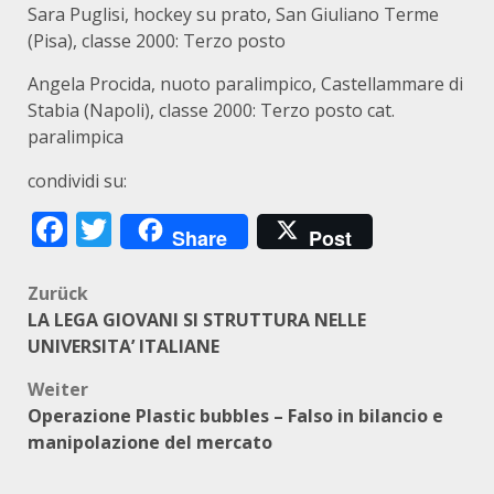
Sara Puglisi, hockey su prato, San Giuliano Terme
(Pisa), classe 2000: Terzo posto
Angela Procida, nuoto paralimpico, Castellammare di
Stabia (Napoli), classe 2000: Terzo posto cat.
paralimpica
condividi su:
Facebook
Twitter
Share
Post
Beitragsnavigation
Zurück
LA LEGA GIOVANI SI STRUTTURA NELLE
UNIVERSITA’ ITALIANE
Weiter
Operazione Plastic bubbles – Falso in bilancio e
manipolazione del mercato