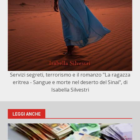
Servizi segreti, terrorismo e il romanzo "La ragazza
eritrea - Sangue e morte nel deserto del Sinai", di
Isabella Silvestri
LEGGI ANCHE