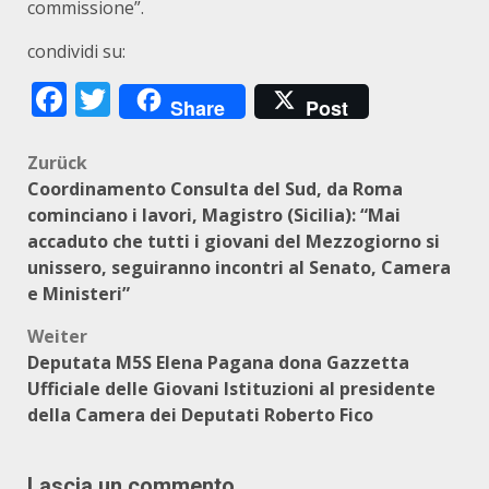
commissione”.
condividi su:
Facebook
Twitter
Share
Post
Beitragsnavigation
Zurück
Coordinamento Consulta del Sud, da Roma
cominciano i lavori, Magistro (Sicilia): “Mai
accaduto che tutti i giovani del Mezzogiorno si
unissero, seguiranno incontri al Senato, Camera
e Ministeri”
Weiter
Deputata M5S Elena Pagana dona Gazzetta
Ufficiale delle Giovani Istituzioni al presidente
della Camera dei Deputati Roberto Fico
Lascia un commento