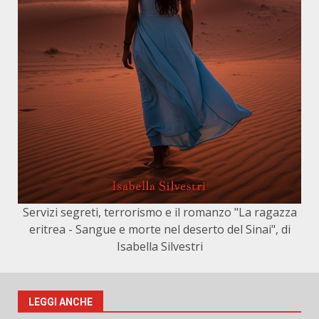
Servizi segreti, terrorismo e il romanzo "La ragazza
eritrea - Sangue e morte nel deserto del Sinai", di
Isabella Silvestri
LEGGI ANCHE