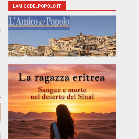
LAMICODELPOPOLO.IT
r
t
t