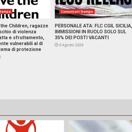
Stampa
Comunicati Stampa
 the Children, ragazze
PERSONALE ATA: FLC CGIL SICILIA
ischio di violenza
IMMISSIONI IN RUOLO SOLO SUL
atta e sfruttamento,
35% DEI POSTI VACANTI
nte vulnerabili al di
6 Agosto 2026
stema di protezione
6