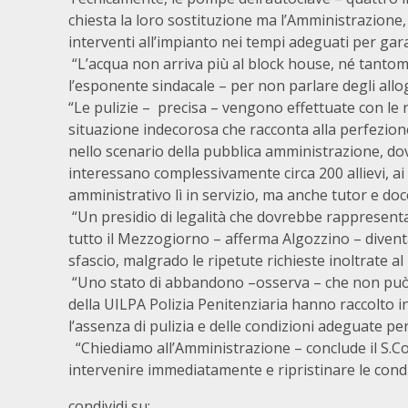
chiesta la loro sostituzione ma l’Amministrazione,
interventi all’impianto nei tempi adeguati per gara
“L’acqua non arriva più al block house, né tantom
l’esponente sindacale – per non parlare degli allogg
“Le pulizie – precisa – vengono effettuate con le 
situazione indecorosa che racconta alla perfezion
nello scenario della pubblica amministrazione, do
interessano complessivamente circa 200 allievi, a
amministrativo lì in servizio, ma anche tutor e do
“Un presidio di legalità che dovrebbe rappresenta
tutto il Mezzogiorno – afferma Algozzino – divent
sfascio, malgrado le ripetute richieste inoltrate a
“Uno stato di abbandono –osserva – che non può las
della UILPA Polizia Penitenziaria hanno raccolto 
l’assenza di pulizia e delle condizioni adeguate per
“Chiediamo all’Amministrazione – conclude il S.Co
intervenire immediatamente e ripristinare le condizi
condividi su: