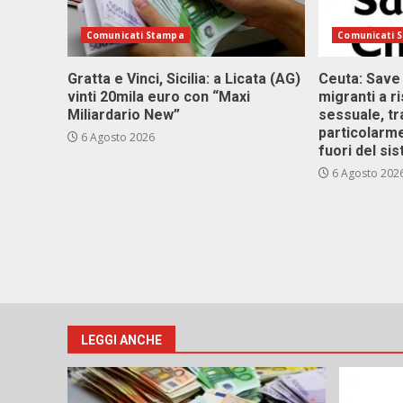
Comunicati Stampa
Comunicati 
Gratta e Vinci, Sicilia: a Licata (AG)
Ceuta: Save
vinti 20mila euro con “Maxi
migranti a r
Miliardario New”
sessuale, tr
particolarme
6 Agosto 2026
fuori del si
6 Agosto 202
LEGGI ANCHE