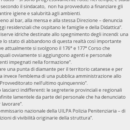
 secondo il sindacato, non ha provveduto a finanziare gli
ntire igiene e salubrità agli ambienti.
eno al bar, alla mensa e alla stessa Direzione – denuncia
i residenziali che ospitano le famiglie e della Didattica”.
riserve idriche destinate allo spegnimento degli incendi: una
e lo stato di abbandono di questa realtà così importante
ve attualmente si svolgono il 176° e 177° Corso che
i quali ovviamente si aggiungono agenti e personale
centi impegnati nella formazione”.
re una punta di diamante per il territorio catanese e per
a invece l’emblema di una pubblica amministrazione allo
l Provveditorato nell’ultimo quinquennio”.
ciarci indifferenti: le segreterie provinciali e regionali
infinite lamentele da parte del personale che ha denunciato
 lavorare”.
mmissario nazionale della UILPA Polizia Penitenziaria – di
oni di vivibilità originarie della struttura”.