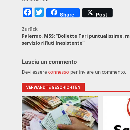
Facebook
Twitter
Share
Post
Beitragsnavigation
Zurück
Palermo, M5S: “Bollette Tari puntualissime, 
servizio rifiuti inesistente”
Lascia un commento
Devi essere
connesso
per inviare un commento.
VERWANDTE GESCHICHTEN