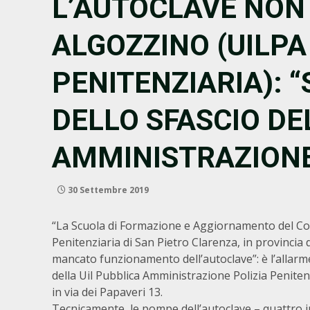
L’AUTOCLAVE NON
ALGOZZINO (UILPA
PENITENZIARIA):
DELLO SFASCIO DE
AMMINISTRAZION
30 Settembre 2019
“La Scuola di Formazione e Aggiornamento del Cor
Penitenziaria di San Pietro Clarenza, in provincia d
mancato funzionamento dell’autoclave”: è l’allarm
della Uil Pubblica Amministrazione Polizia Penitenzi
in via dei Papaveri 13.
Tecnicamente, le pompe dell’autoclave – quattro i