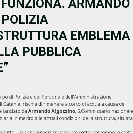
 FUNZIONA. ARMANDO
 POLIZIA
 “STRUTTURA EMBLEMA
LLA PUBBLICA
E”
po di Polizia e del Personale dell’Amministrazione
i Catania, rischia di rimanere a corto di acqua a causa del
e lanciato da
Armando Algozzino
, S.Commissario nazionale
aria in merito alle attuali condizioni della struttura, situata
n tutto – si sono progressivamente rotte: nel tempo, è stata