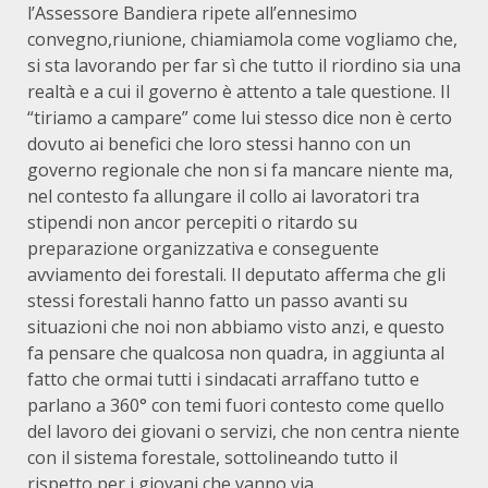
l’Assessore Bandiera ripete all’ennesimo
convegno,riunione, chiamiamola come vogliamo che,
si sta lavorando per far sì che tutto il riordino sia una
realtà e a cui il governo è attento a tale questione. Il
“tiriamo a campare” come lui stesso dice non è certo
dovuto ai benefici che loro stessi hanno con un
governo regionale che non si fa mancare niente ma,
nel contesto fa allungare il collo ai lavoratori tra
stipendi non ancor percepiti o ritardo su
preparazione organizzativa e conseguente
avviamento dei forestali. Il deputato afferma che gli
stessi forestali hanno fatto un passo avanti su
situazioni che noi non abbiamo visto anzi, e questo
fa pensare che qualcosa non quadra, in aggiunta al
fatto che ormai tutti i sindacati arraffano tutto e
parlano a 360° con temi fuori contesto come quello
del lavoro dei giovani o servizi, che non centra niente
con il sistema forestale, sottolineando tutto il
rispetto per i giovani che vanno via…..