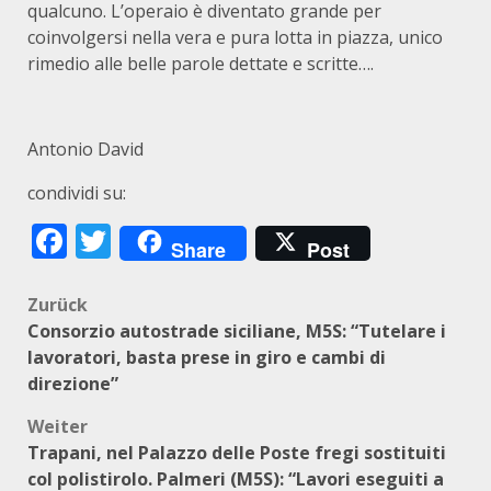
qualcuno. L’operaio è diventato grande per
coinvolgersi nella vera e pura lotta in piazza, unico
rimedio alle belle parole dettate e scritte….
Antonio David
condividi su:
Facebook
Twitter
Share
Post
Beitragsnavigation
Zurück
Consorzio autostrade siciliane, M5S: “Tutelare i
lavoratori, basta prese in giro e cambi di
direzione”
Weiter
Trapani, nel Palazzo delle Poste fregi sostituiti
col polistirolo. Palmeri (M5S): “Lavori eseguiti a