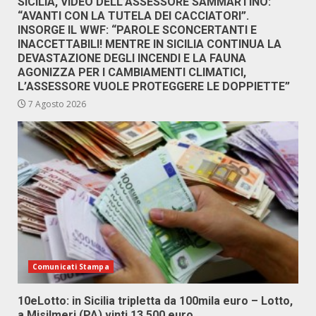
SICILIA, VIDEO DELL’ASSESSORE SAMMARTINO:
“AVANTI CON LA TUTELA DEI CACCIATORI”.
INSORGE IL WWF: “PAROLE SCONCERTANTI E
INACCETTABILI! MENTRE IN SICILIA CONTINUA LA
DEVASTAZIONE DEGLI INCENDI E LA FAUNA
AGONIZZA PER I CAMBIAMENTI CLIMATICI,
L’ASSESSORE VUOLE PROTEGGERE LE DOPPIETTE”
7 Agosto 2026
Comunicati Stampa
10eLotto: in Sicilia tripletta da 100mila euro – Lotto,
a Misilmeri (PA) vinti 13.500 euro