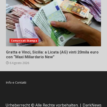
Comunicati Stampa
Gratta e Vinci, Sicilia: a Licata (AG) vinti 20mila euro
con “Maxi Miliardario New”
6 Agosto 2026
Info e Contatti
Urheberrecht © Alle Rechte vorbehalten.
|
DarkNews