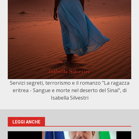
Servizi segreti, terrorismo e il romanzo "La ragazza
eritrea - Sangue e morte nel deserto del Sinai", di
Isabella Silvestri
LEGGI ANCHE