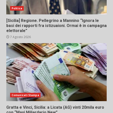
Politica
[Sicilia] Regione. Pellegrino a Mannino “Ignora le
basi dei rapporti fra istizuaioni. Ormai è in campagna
elettorale”
7 Agosto 2026
Comunicati Stampa
Gratta e Vinci, Sicilia: a Licata (AG) vinti 20mila euro
con “Maxi Miliardario New”