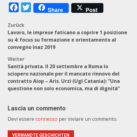
Facebook
Twitter
Share
Post
Beitragsnavigation
Zurück
Lavoro, le imprese faticano a coprire 1 posizione
su 4: focus su formazione e orientamento al
convegno Inaz 2019
Weiter
Sanità privata. Il 20 settembre a Roma lo
sciopero nazionale per il mancato rinnovo del
contratto Aiop – Aris. Urzì (Ugl Catania): “Una
questione non solo economica, ma di dignità”
Lascia un commento
Devi essere
connesso
per inviare un commento.
VERWANDTE GESCHICHTEN