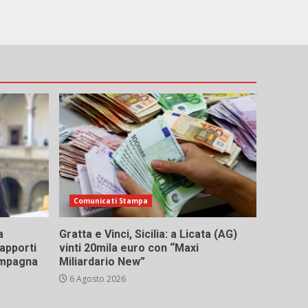
Comunicati Stampa
a
Gratta e Vinci, Sicilia: a Licata (AG)
rapporti
vinti 20mila euro con “Maxi
campagna
Miliardario New”
6 Agosto 2026