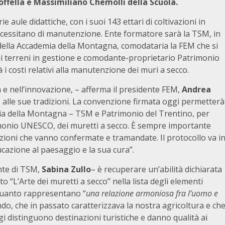
offella e Massimiliano Chemolli della Scuola.
e aule didattiche, con i suoi 143 ettari di coltivazioni in
necessitano di manutenzione. Ente formatore sarà la TSM, in
o della Accademia della Montagna, comodataria la FEM che si
i terreni in gestione e comodante-proprietario Patrimonio
à i costi relativi alla manutenzione dei muri a secco.
 e nell’innovazione, – afferma il presidente FEM,
Andrea
e alle sue tradizioni. La convenzione firmata oggi permetterà
mia della Montagna – TSM e Patrimonio del Trentino, per
trimonio UNESCO, dei muretti a secco. È sempre importante
dizioni che vanno confermate e tramandate. Il protocollo va i
azione al paesaggio e la sua cura”.
ente di TSM,
Sabina Zullo
– è recuperare un’abilità dichiarata
o “L’Arte dei muretti a secco” nella lista degli elementi
 quanto rappresentano “
una relazione armoniosa fra l’uomo e
ndo, che in passato caratterizzava la nostra agricoltura e ch
gi distinguono destinazioni turistiche e danno qualità ai