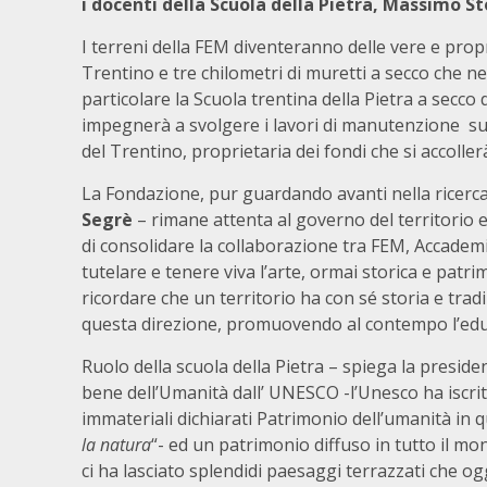
i docenti della Scuola della Pietra, Massimo St
I terreni della FEM diventeranno delle vere e propri
Trentino e tre chilometri di muretti a secco che 
particolare la Scuola trentina della Pietra a secc
impegnerà a svolgere i lavori di manutenzione su
del Trentino, proprietaria dei fondi che si accoller
La Fondazione, pur guardando avanti nella ricerca
Segrè
– rimane attenta al governo del territorio 
di consolidare la collaborazione tra FEM, Accade
tutelare e tenere viva l’arte, ormai storica e pa
ricordare che un territorio ha con sé storia e tra
questa direzione, promuovendo al contempo l’educ
Ruolo della scuola della Pietra – spiega la presid
bene dell’Umanità dall’ UNESCO -l’Unesco ha iscritt
immateriali dichiarati Patrimonio dell’umanità in
la natura
“- ed un patrimonio diffuso in tutto il mo
ci ha lasciato splendidi paesaggi terrazzati che og