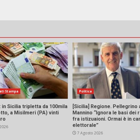
ati Stampa
Politica
in Sicilia tripletta da 100mila
[Sicilia] Regione. Pellegrino 
tto, a Misilmeri (PA) vinti
Mannino “Ignora le basi dei 
uro
fra istizuaioni. Ormai è in 
elettorale”
 2026
7 Agosto 2026