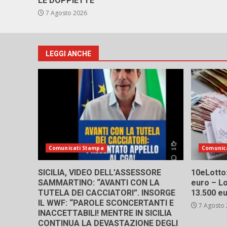
LE DOPPIETTE”
7 Agosto 2026
LEGGI ANCHE
Comunicati Stampa
Comunic
SICILIA, VIDEO DELL’ASSESSORE
10eLotto: 
SAMMARTINO: “AVANTI CON LA
euro – Lo
TUTELA DEI CACCIATORI”. INSORGE
13.500 e
IL WWF: “PAROLE SCONCERTANTI E
7 Agosto
INACCETTABILI! MENTRE IN SICILIA
CONTINUA LA DEVASTAZIONE DEGLI