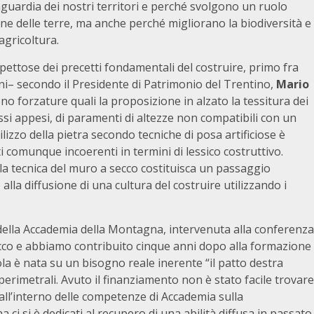
vaguardia dei nostri territori e perché svolgono un ruolo
one delle terre, ma anche perché migliorano la biodiversità e
agricoltura.
ispettose dei precetti fondamentali del costruire, primo fra
anni– secondo il Presidente di Patrimonio del Trentino,
Mario
o forzature quali la proposizione in alzato la tessitura dei
assi appesi, di paramenti di altezze non compatibili con un
tilizzo della pietra secondo tecniche di posa artificiose è
i comunque incoerenti in termini di lessico costruttivo.
la tecnica del muro a secco costituisca un passaggio
alla diffusione di una cultura del costruire utilizzando i
 della Accademia della Montagna, intervenuta alla conferenza
secco e abbiamo contribuito cinque anni dopo alla formazione
la è nata su un bisogno reale inerente “il patto destra
 perimetrali. Avuto il finanziamento non è stato facile trovare
all’interno delle competenze di Accademia sulla
 ci si è dedicati al recupero di una abilità diffusa in passato