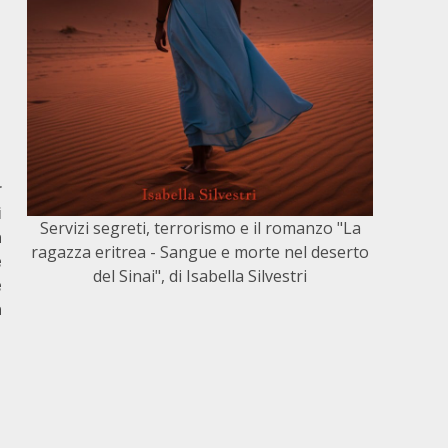
r
i
Servizi segreti, terrorismo e il romanzo "La
a
ragazza eritrea - Sangue e morte nel deserto
e
del Sinai", di Isabella Silvestri
e
a