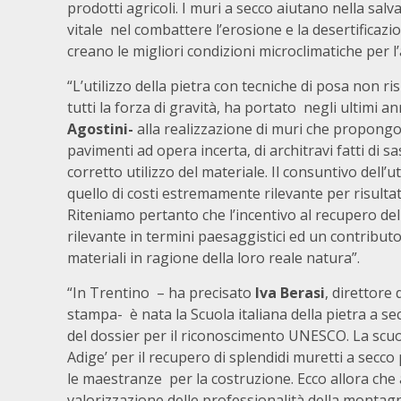
prodotti agricoli. I muri a secco aiutano nella sal
vitale nel combattere l’erosione e la desertificazi
creano le migliori condizioni microclimatiche per l’
“L’utilizzo della pietra con tecniche di posa non r
tutti la forza di gravità, ha portato negli ultimi 
Agostini-
alla realizzazione di muri che propongon
pavimenti ad opera incerta, di architravi fatti di s
corretto utilizzo del materiale. Il consuntivo dell’u
quello di costi estremamente rilevante per risultat
Riteniamo pertanto che l’incentivo al recupero del
rilevante in termini paesaggistici ed un contributo 
materiali in ragione della loro reale natura”.
“In Trentino – ha precisato
Iva Berasi
, direttore
stampa- è nata la Scuola italiana della pietra a 
del dossier per il riconoscimento UNESCO. La scuo
Adige’ per il recupero di splendidi muretti a secco
le maestranze per la costruzione. Ecco allora che 
valorizzazione delle professionalità della montagna