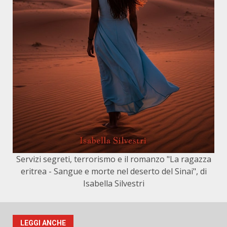
Servizi segreti, terrorismo e il romanzo "La ragazza
eritrea - Sangue e morte nel deserto del Sinai", di
Isabella Silvestri
LEGGI ANCHE