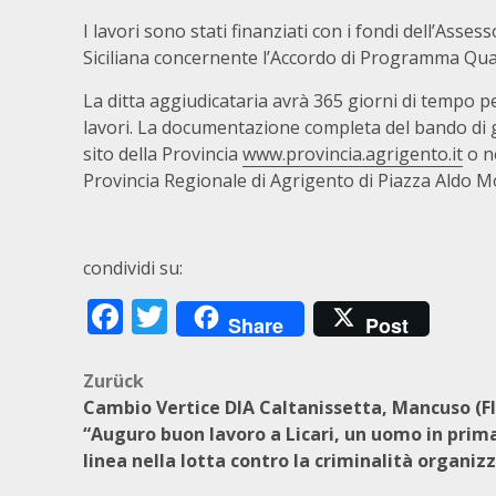
I lavori sono stati finanziati con i fondi dell’Asse
Siciliana concernente l’Accordo di Programma Qua
La ditta aggiudicataria avrà 365 giorni di tempo pe
lavori. La documentazione completa del bando di g
sito della Provincia
www.provincia.agrigento.it
o ne
Provincia Regionale di Agrigento di Piazza Aldo M
condividi su:
Facebook
Twitter
Share
Post
Beitragsnavigation
Zurück
Cambio Vertice DIA Caltanissetta, Mancuso (FI
“Auguro buon lavoro a Licari, un uomo in prim
linea nella lotta contro la criminalità organiz