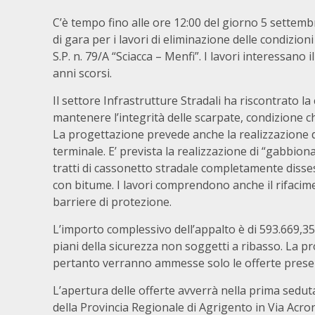
C’è tempo fino alle ore 12:00 del giorno 5 settem
di gara per i lavori di eliminazione delle condizioni 
S.P. n. 79/A “Sciacca – Menfi”. I lavori interessano 
anni scorsi.
Il settore Infrastrutture Stradali ha riscontrato l
mantenere l’integrità delle scarpate, condizione ch
La progettazione prevede anche la realizzazione di
terminale. E’ prevista la realizzazione di “gabbiona
tratti di cassonetto stradale completamente dissest
con bitume. I lavori comprendono anche il rifacime
barriere di protezione.
L’importo complessivo dell’appalto è di 593.669,35 
piani della sicurezza non soggetti a ribasso. La p
pertanto verranno ammesse solo le offerte present
L’apertura delle offerte avverrà nella prima sedut
della Provincia Regionale di Agrigento in Via Acron