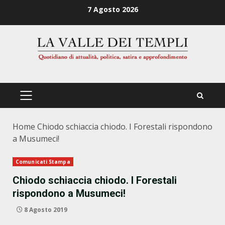
Zum
7 Agosto 2026
Inhalt
springen
PRIMÄRES
MENÜ
Home
Chiodo schiaccia chiodo. I Forestali rispondono
a Musumeci!
Comunicati Stampa
Chiodo schiaccia chiodo. I Forestali
rispondono a Musumeci!
8 Agosto 2019