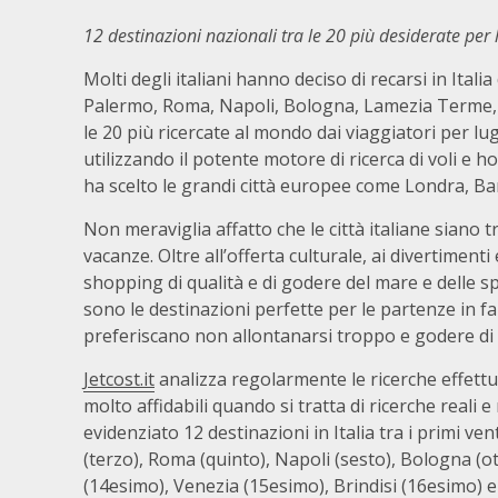
12 destinazioni nazionali tra le 20 più desiderate per
Molti degli italiani hanno deciso di recarsi in Italia
Palermo, Roma, Napoli, Bologna, Lamezia Terme, Tor
le 20 più ricercate al mondo dai viaggiatori per lugl
utilizzando il potente motore di ricerca di voli e h
ha scelto le grandi città europee come Londra, Ba
Non meraviglia affatto che le città italiane siano 
vacanze.
Oltre
all’offerta culturale, ai divertiment
shopping di qualità e di godere del mare e delle sp
sono le destinazioni perfette per le partenze in fam
preferiscano non allontanarsi troppo e godere di 
Jetcost.it
analizza regolarmente le ricerche effettu
molto affidabili quando si tratta di ricerche reali e
evidenziato 12 destinazioni in Italia tra i primi v
(terzo), Roma (quinto), Napoli (sesto), Bologna (o
(14esimo), Venezia (15esimo), Brindisi (16esimo) e