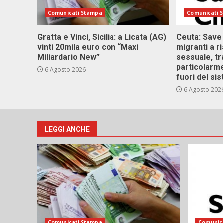
Comunicati Stampa
Comunicati 
Gratta e Vinci, Sicilia: a Licata (AG)
Ceuta: Save
vinti 20mila euro con “Maxi
migranti a r
Miliardario New”
sessuale, tr
particolarme
6 Agosto 2026
fuori del si
6 Agosto 202
LEGGI ANCHE
Comunicati Stampa
Comunic