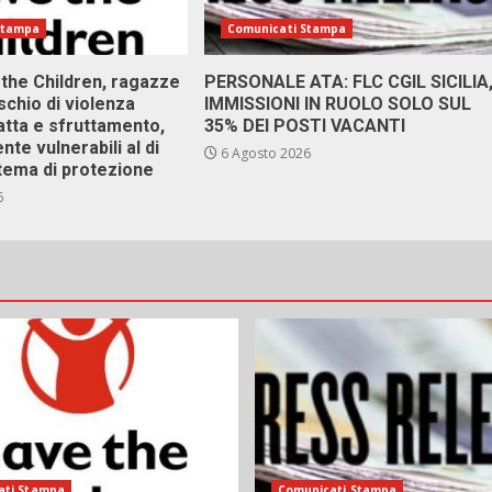
Stampa
Comunicati Stampa
 the Children, ragazze
PERSONALE ATA: FLC CGIL SICILIA
ischio di violenza
IMMISSIONI IN RUOLO SOLO SUL
atta e sfruttamento,
35% DEI POSTI VACANTI
nte vulnerabili al di
6 Agosto 2026
stema di protezione
6
ati Stampa
Comunicati Stampa