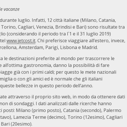
 le vacanze
 durante luglio. Infatti, 12 città italiane (Milano, Catania,
ino, Cagliari, Venezia, Brindisi e Bari) sono risultate tra
io (considerando il periodo tra l´1 e il 31 luglio 2019)
otel
www.jetcost.it
. Chi preferisce viaggiare all’estero, invece,
rcellona, Amsterdam, Parigi, Lisbona e Madrid.
tra le destinazioni preferite al mondo per trascorrere le
i e all’ottima gastronomia, danno la possibilità di fare
iagge già con i primi caldi; per questo le mete nazionali
iglia o con gli amici ed è normale che gli italiani
queste bellezze in questo periodo dell’anno.
ate attraverso il proprio sito web, in modo da ottenere dati
 non di sondaggi. I dati analizzati dalle ricerche hanno
enti posti: Milano (primo posto), Catania (secondo), Palermo
ttavo), Lamezia Terme (decimo), Torino (12esimo), Cagliari
 Bari (20esimo).