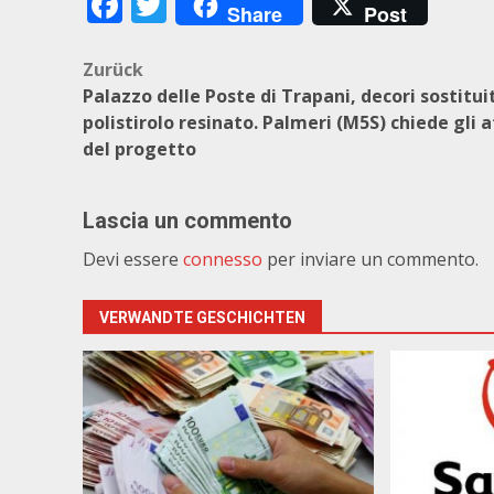
Facebook
Twitter
Share
Post
Beitragsnavigation
Zurück
Palazzo delle Poste di Trapani, decori sostituit
polistirolo resinato. Palmeri (M5S) chiede gli a
del progetto
Lascia un commento
Devi essere
connesso
per inviare un commento.
VERWANDTE GESCHICHTEN