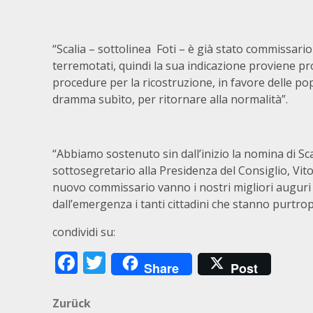
“Scalia – sottolinea Foti – è già stato commissario
terremotati, quindi la sua indicazione proviene pro
procedure per la ricostruzione, in favore delle po
dramma subìto, per ritornare alla normalità”.
“Abbiamo sostenuto sin dall’inizio la nomina di Scal
sottosegretario alla Presidenza del Consiglio, Vito 
nuovo commissario vanno i nostri migliori auguri 
dall’emergenza i tanti cittadini che stanno purtro
condividi su:
Facebook
Twitter
Share
Post
Beitragsnavigation
Zurück