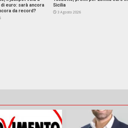
i di euro: sarà ancora
Sicilia
ncora da record?
3 Agosto 2026
6