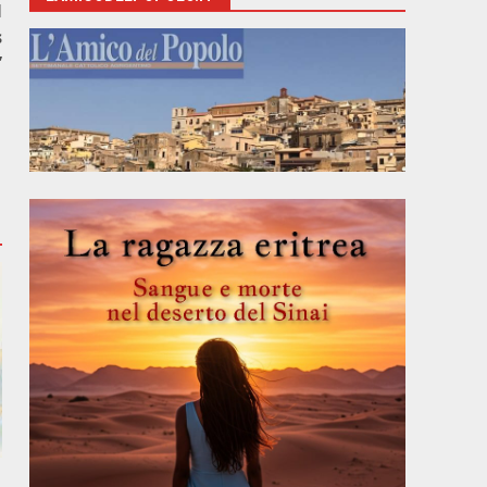
l
s
”