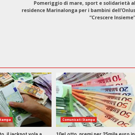
Pomeriggio di mare, sport e solidarietà a
residence Marinalonga per i bambini dell’Onlu
“Crescere Insieme
Stampa
Comunicati Stampa
o, il jackpot vola a
10eLotto, premi per 25mila euro in