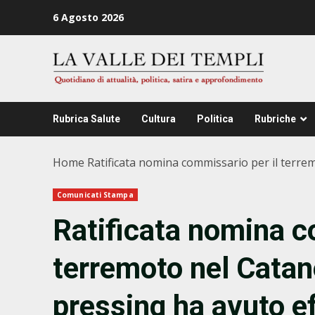
Zum
6 Agosto 2026
Inhalt
springen
Rubrica Salute
Cultura
Politica
Rubriche
Home
Ratificata nomina commissario per il terremo
Comunicati Stampa
Ratificata nomina c
terremoto nel Catan
pressing ha avuto eff