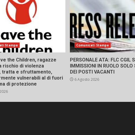
ati Stampa
Comunicati Stampa
ve the Children, ragazze
PERSONALE ATA: FLC CGIL SI
a rischio di violenza
IMMISSIONI IN RUOLO SOLO
 tratta e sfruttamento,
DEI POSTI VACANTI
rmente vulnerabili al di fuori
6 Agosto 2026
ma di protezione
 2026