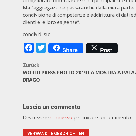
di migliorare l’interazione con i principali stakehol
Ma l’aggregazione passa anche dalla mera partecip
condivisione di competenze e addirittura di dati ed
clienti e le loro esigenze”.
condividi su:
Facebook
Twitter
Share
Post
Beitragsnavigation
Zurück
WORLD PRESS PHOTO 2019 LA MOSTRA A PALA
DRAGO
Lascia un commento
Devi essere
connesso
per inviare un commento.
VERWANDTE GESCHICHTEN