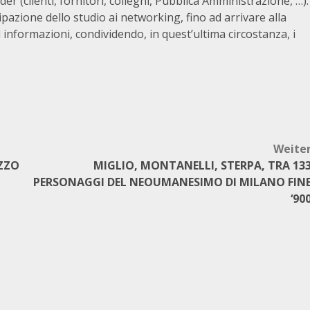
der (clienti, fornitori, colleghi, Pubblica Amministrazione, …).
azione dello studio ai networking, fino ad arrivare alla
 informazioni, condividendo, in quest’ultima circostanza, i
Weite
ZZO
MIGLIO, MONTANELLI, STERPA, TRA 13
PERSONAGGI DEL NEOUMANESIMO DI MILANO FIN
‘90