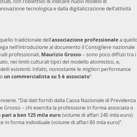
tudi, con l’obiettivo di indicare nuovi modelli di
nnovazione tecnologica e dalla digitalizzazione dell’attività
quello tradizionale dell’
associazione professionale
a quell
ega nell’introduzione al documento il Consigliere nazionale
tudi professionali,
Maurizio Grosso
– sono poco diffusi tra i
, nei limiti culturali tipici del modello atomistico, e,
elli esistenti. Infatti, nonostante le migliori performance
lo
un commercialista su 5 è associato
”.
iene. “Dai dati forniti dalla Cassa Nazionale di Previdenza
e Grosso – chi esercita la professione in forma associata o
 pari a ben 125 mila euro
(volume di affari 245 mila euro)
e in forma individuale (volume di affari 80 mila euro)”.