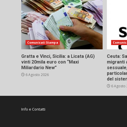
Comunicati Stampa
Comunic
Gratta e Vinci, Sicilia: a Licata (AG)
Ceuta: Sa
vinti 20mila euro con “Maxi
migranti 
Miliardario New”
sessuale,
particola
6 Agosto 2026
del siste
6 Agosto
Info e Contatti