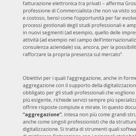
fatturazione elettronica tra privati – afferma G
professione di Commercialista che non va visto so
e costoso, bensì come l’opportunità per far evolv
processi gestionali degli studi professionali e ampl
in nuovi segmenti (ad esempio, quello delle imprese
attività (ad esempio nel campo dell’internazionaliz
consulenza aziendale) sia, ancora, per la possibilit
rafforzare la propria presenza sul mercato”.
Obiettivi per i quali l’aggregazione, anche in for
aggregazione con il supporto della digitalizzazio
obbligato per gli studi professionali che voglion
più esigente, richiede servizi sempre più speciali
offrire risposte compiute e mirate. In questo d
“aggregazione”
, intesa non più come grandi stru
anche come singoli professionisti che da struttu
digitalizzazione. Si tratta di strumenti quali sof