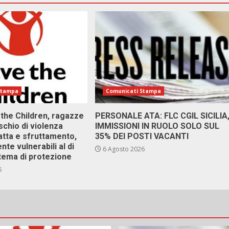
Stampa
Comunicati Stampa
 the Children, ragazze
PERSONALE ATA: FLC CGIL SICILIA
ischio di violenza
IMMISSIONI IN RUOLO SOLO SUL
atta e sfruttamento,
35% DEI POSTI VACANTI
nte vulnerabili al di
6 Agosto 2026
stema di protezione
6