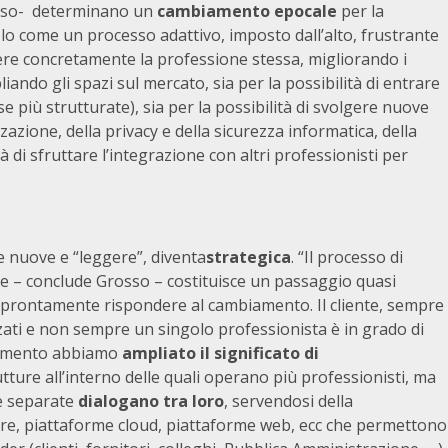
rosso- determinano un
cambiamento epocale
per la
lo come un processo adattivo, imposto dall’alto, frustrante
ere concretamente la professione stessa, migliorando i
iando gli spazi sul mercato, sia per la possibilità di entrare
 più strutturate), sia per la possibilità di svolgere nuove
zazione, della privacy e della sicurezza informatica, della
à di sfruttare l’integrazione con altri professionisti per
me nuove e “leggere”, diventa
strategica
. “Il processo di
ne – conclude Grosso – costituisce un passaggio quasi
o prontamente rispondere al cambiamento. Il cliente, sempre
zzati e non sempre un singolo professionista è in grado di
ocumento abbiamo
ampliato il significato di
tture all’interno delle quali operano più professionisti, ma
re separate
dialogano tra loro
, servendosi della
tware, piattaforme cloud, piattaforme web, ecc che permettono