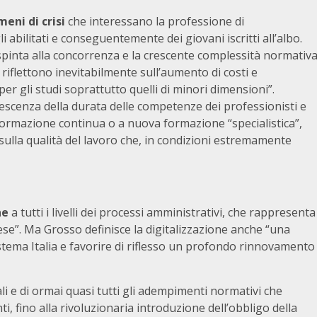
eni di crisi
che interessano la professione di
gli abilitati e conseguentemente dei giovani iscritti all’albo.
a spinta alla concorrenza e la crescente complessità normativ
 riflettono inevitabilmente sull’aumento di costi e
er gli studi soprattutto quelli di minori dimensioni”.
lescenza della durata delle competenze dei professionisti e
a formazione continua o a nuova formazione “specialistica”,
 sulla qualità del lavoro che, in condizioni estremamente
ne
a tutti i livelli dei processi amministrativi, che rappresenta
se”. Ma Grosso definisce la digitalizzazione anche “una
stema Italia e favorire di riflesso un profondo rinnovamento
ali e di ormai quasi tutti gli adempimenti normativi che
i, fino alla rivoluzionaria introduzione dell’obbligo della