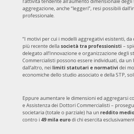
l’attività tendente all’aumento dimensionale degli s
aggregazione, anche “leggeri”, resi possibili dall’i
professionale.
“I motivi per cui i modelli aggregativi esistenti, da 
più recente della
società tra professionisti
– spi
delegato all’Innovazione e organizzazione degli s
Commercialisti possono essere individuati, da un lato
dall’altro, nei
limiti statutari e normativi
dei mod
economiche dello studio associato e della STP, so
Eppure aumentare le dimensioni ed aggregarsi conv
e Assistenza dei Dottori Commercialisti – prosegu
societaria (totale o parziale) ha un
reddito medio
contro i
49 mila euro
di chi esercita esclusivament