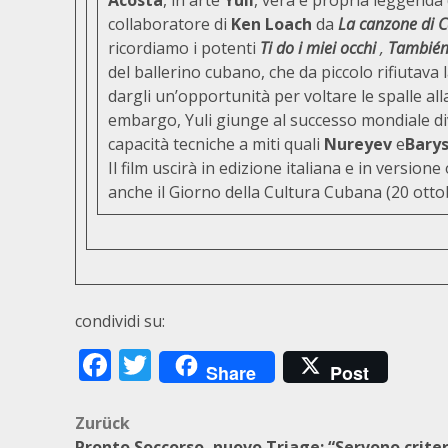
Acosta
, in arte
Yuli
, vera e propria leggenda 
collaboratore di
Ken Loach
da
La canzone di C
ricordiamo i potenti
Ti do i miei occhi
,
También 
del ballerino cubano, che da piccolo rifiutava 
dargli un’opportunità per voltare le spalle a
embargo, Yuli giunge al successo mondiale 
capacità tecniche a miti quali
Nureyev
e
Bary
Il film uscirà in edizione italiana e in versione
anche il Giorno della Cultura Cubana (20 otto
condividi su:
Facebook
Twitter
Share
Post
Beitragsnavigation
Zurück
Pronto Soccorso, nuovo Triage: “Servono criter