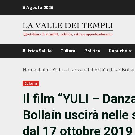
Zum
6 Agosto 2026
Inhalt
springen
Rubrica Salute
Cultura
Politica
Rubriche
Home
Il film “YULI – Danza e Libertà” d Icíar Bol
Cultura
Il film “YULI – Danza
Bollaín uscirà nelle
dal 17 ottobre 2019