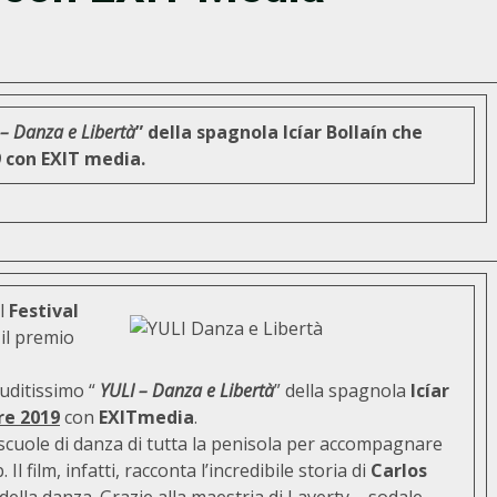
 – Danza e Libertà
” della spagnola Icíar Bollaín che
19 con EXIT media.
al
Festival
 il premio
auditissimo “
YULI – Danza e Libertà
” della spagnola
Icíar
bre 2019
con
EXIT
media
.
 scuole di danza di tutta la penisola per accompagnare
. Il film, infatti, racconta l’incredibile storia di
Carlos