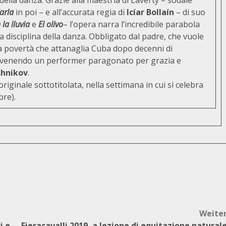
della danza. Grazie alla maestria di Laverty – sodale
arla
in poi – e all’accurata regia di
Icíar Bollaín
– di suo
la lluvia
e
El olivo
– l’opera narra l’incredibile parabola
la disciplina della danza. Obbligato dal padre, che vuole
lla povertà che attanaglia Cuba dopo decenni di
divenendo un performer paragonato per grazia e
shnikov
.
 originale sottotitolata, nella settimana in cui si celebra
bre).
Weite
i e
Fieracavalli 2019, a lezione di equitazione natural