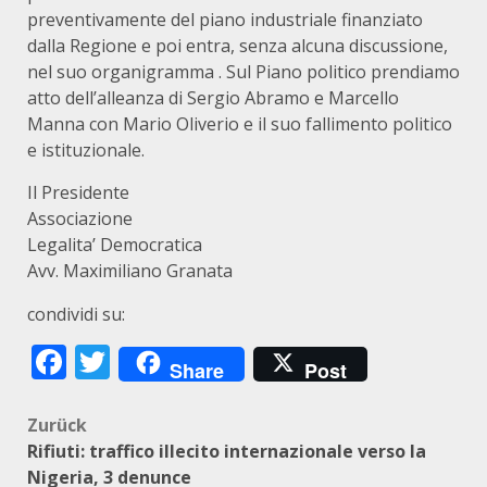
preventivamente del piano industriale finanziato
dalla Regione e poi entra, senza alcuna discussione,
nel suo organigramma . Sul Piano politico prendiamo
atto dell’alleanza di Sergio Abramo e Marcello
Manna con Mario Oliverio e il suo fallimento politico
e istituzionale.
Il Presidente
Associazione
Legalita’ Democratica
Avv. Maximiliano Granata
condividi su:
Facebook
Twitter
Share
Post
Beitragsnavigation
Zurück
Rifiuti: traffico illecito internazionale verso la
Nigeria, 3 denunce