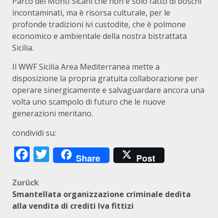
Parco dei Monti Sicani che non è solo fatto di boschi
incontaminati, ma è risorsa culturale, per le
profonde tradizioni ivi custodite, che è polmone
economico e ambientale della nostra bistrattata
Sicilia.
Il WWF Sicilia Area Mediterranea mette a
disposizione la propria gratuita collaborazione per
operare sinergicamente e salvaguardare ancora una
volta uno scampolo di futuro che le nuove
generazioni meritano.
condividi su:
Facebook
Twitter
Share
Post
Beitragsnavigation
Zurück
Smantellata organizzazione criminale dedita
alla vendita di crediti Iva fittizi