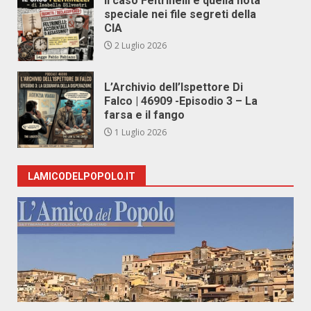
Il caso Feltrinelli e quella nota
speciale nei file segreti della
CIA
2 Luglio 2026
L’Archivio dell’Ispettore Di
Falco | 46909 -Episodio 3 – La
farsa e il fango
1 Luglio 2026
LAMICODELPOPOLO.IT