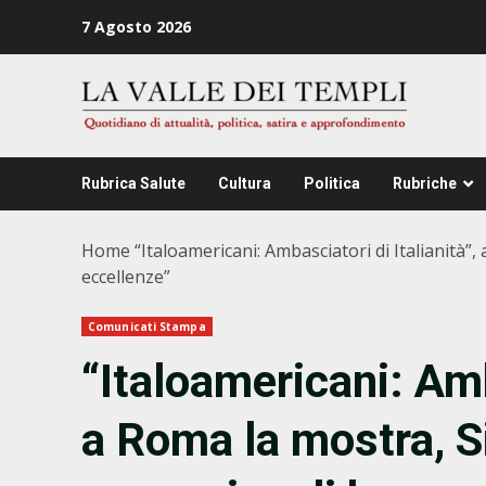
Zum
7 Agosto 2026
Inhalt
springen
Rubrica Salute
Cultura
Politica
Rubriche
Home
“Italoamericani: Ambasciatori di Italianità”
eccellenze”
Comunicati Stampa
“Italoamericani: Amba
a Roma la mostra, Si