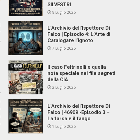
SILVESTRI
8 Luglio 2026
e
i
L’Archivio dell’Ispettore Di
’
Falco | Episodio 4: L’Arte di
Catalogare l’Ignoto
e
7 Luglio 2026
Il caso Feltrinelli e quella
nota speciale nei file segreti
della CIA
2 Luglio 2026
r
e
L’Archivio dell’Ispettore Di
a
Falco | 46909 -Episodio 3 –
a
La farsa e il fango
a
1 Luglio 2026