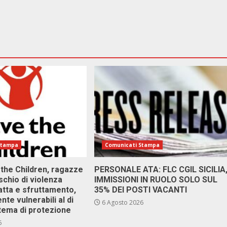
Stampa
Comunicati Stampa
 the Children, ragazze
PERSONALE ATA: FLC CGIL SICILIA
ischio di violenza
IMMISSIONI IN RUOLO SOLO SUL
atta e sfruttamento,
35% DEI POSTI VACANTI
nte vulnerabili al di
6 Agosto 2026
stema di protezione
6