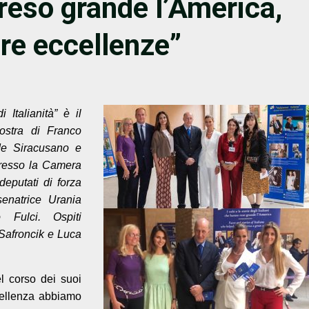
reso grande l’America,
tre eccellenze”
 Italianità” è il
ostra di Franco
lde Siracusano e
presso la Camera
deputati di forza
senatrice Urania
 Fulci. Ospiti
 Safroncik e Luca
el corso dei suoi
ccellenza abbiamo