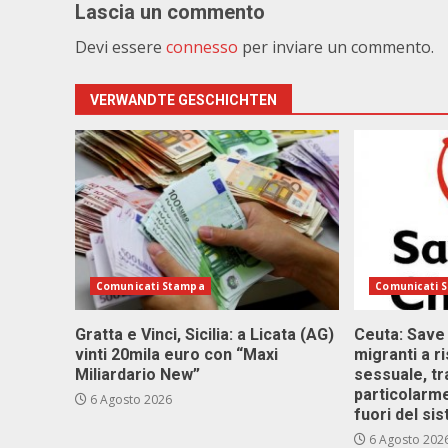
Lascia un commento
Devi essere
connesso
per inviare un commento.
VERWANDTE GESCHICHTEN
Comunicati Stampa
Comunicati 
Gratta e Vinci, Sicilia: a Licata (AG)
Ceuta: Save
vinti 20mila euro con “Maxi
migranti a r
Miliardario New”
sessuale, tr
particolarme
6 Agosto 2026
fuori del si
6 Agosto 202