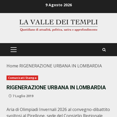
Zum
9 Agosto 2026
Inhalt
springen
PRIMÄRES
MENÜ
Home
RIGENERAZIONE URBANA IN LOMBARDIA
Comunicati Stampa
RIGENERAZIONE URBANA IN LOMBARDIA
7 Luglio 2019
Aria di Olimpiadi Invernali 2026 al convegno-dibattito
svoltosi al Pirellone, sede del Consiglio Regionale