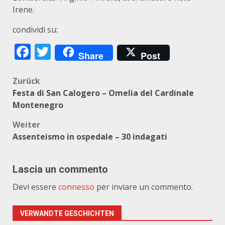
Irene.
condividi su:
Facebook
Twitter
Share
Post
Beitragsnavigation
Zurück
Festa di San Calogero – Omelia del Cardinale
Montenegro
Weiter
Assenteismo in ospedale – 30 indagati
Lascia un commento
Devi essere
connesso
per inviare un commento.
VERWANDTE GESCHICHTEN