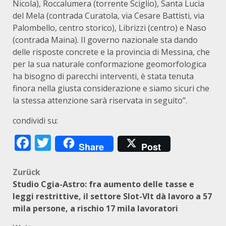
Nicola), Roccalumera (torrente Sciglio), Santa Lucia
del Mela (contrada Curatola, via Cesare Battisti, via
Palombello, centro storico), Librizzi (centro) e Naso
(contrada Maina). Il governo nazionale sta dando
delle risposte concrete e la provincia di Messina, che
per la sua naturale conformazione geomorfologica
ha bisogno di parecchi interventi, è stata tenuta
finora nella giusta considerazione e siamo sicuri che
la stessa attenzione sarà riservata in seguito”.
condividi su:
Facebook
Twitter
Share
Post
Beitragsnavigation
Zurück
Studio Cgia-Astro: fra aumento delle tasse e
leggi restrittive, il settore Slot-Vlt dà lavoro a 57
mila persone, a rischio 17 mila lavoratori