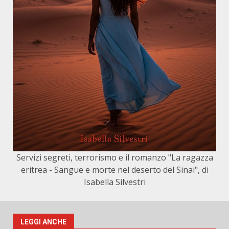
Servizi segreti, terrorismo e il romanzo "La ragazza
eritrea - Sangue e morte nel deserto del Sinai", di
Isabella Silvestri
LEGGI ANCHE