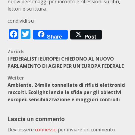
nuovi personaggi per incontri e riflessioni su libri,
lettori e scrittura.
condividi su:
Facebook
Twitter
Share
Post
Beitragsnavigation
Zurück
I FEDERALISTI EUROPEI CHIEDONO AL NUOVO
PARLAMENTO DI AGIRE PER UN’EUROPA FEDERALE
Weiter
Ambiente, 24mila tonnellate di rifiuti elettronici
raccolti. Ecolight lancia la sfida per gli obiettivi
europei: sensibilizzazione e maggiori controlli
Lascia un commento
Devi essere
connesso
per inviare un commento.