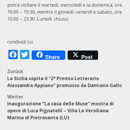
potrà visitare il martedì, mercoledì e la domenica, ore
10.00 – 19.30, mentre il giovedì, venerdì e sabato, ore
10.00 – 23.30. Lunedì chiuso.
condividi su:
Facebook
Twitter
Share
Post
Beitragsnavigation
Zurück
La Sicilia ospita il “2° Premio Letterario
Alessandra Appiano” promosso da Damiano Gallo
Weiter
Inaugurazione “La casa delle Muse” mostra di
opere di Luca Pignatelli – Villa La Versiliana
Marina di Pietrasanta (LU)