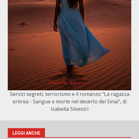
Servizi segreti, terrorismo e il romanzo "La ragazza
eritrea - Sangue e morte nel deserto del Sinai", di
Isabella Silvestri
LEGGI ANCHE