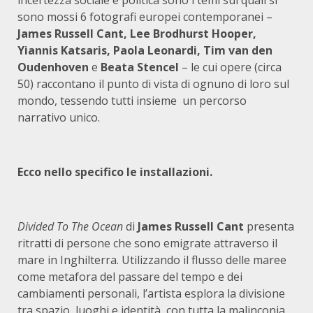
incertezza sociale e politica sono i temi sui quali si
sono mossi 6 fotografi europei contemporanei –
James Russell Cant, Lee Brodhurst Hooper,
Yiannis Katsaris, Paola Leonardi, Tim van den
Oudenhoven
e
Beata Stencel
– le cui opere (circa
50) raccontano il punto di vista di ognuno di loro sul
mondo, tessendo tutti insieme un percorso
narrativo unico.
Ecco nello specifico le installazioni.
Divided To The Ocean
di
James Russell Cant
presenta
ritratti di persone che sono emigrate attraverso il
mare in Inghilterra. Utilizzando il flusso delle maree
come metafora del passare del tempo e dei
cambiamenti personali, l’artista esplora la divisione
tra spazio, luoghi e identità, con tutta la malinconia