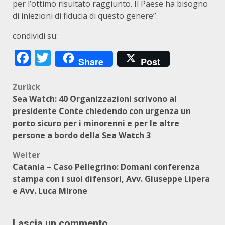
per l’ottimo risultato raggiunto. Il Paese ha bisogno
di iniezioni di fiducia di questo genere”.
condividi su:
Facebook
Twitter
Share
Post
Beitragsnavigation
Zurück
Sea Watch: 40 Organizzazioni scrivono al
presidente Conte chiedendo con urgenza un
porto sicuro per i minorenni e per le altre
persone a bordo della Sea Watch 3
Weiter
Catania – Caso Pellegrino: Domani conferenza
stampa con i suoi difensori, Avv. Giuseppe Lipera
e Avv. Luca Mirone
Lascia un commento