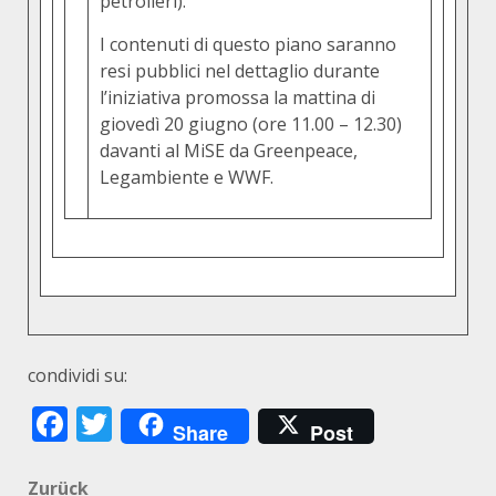
petrolieri).
I contenuti di questo piano saranno
resi pubblici nel dettaglio durante
l’iniziativa promossa la mattina di
giovedì 20 giugno (ore 11.00 – 12.30)
davanti al MiSE da Greenpeace,
Legambiente e WWF.
condividi su:
Facebook
Twitter
Share
Post
Beitragsnavigation
Zurück