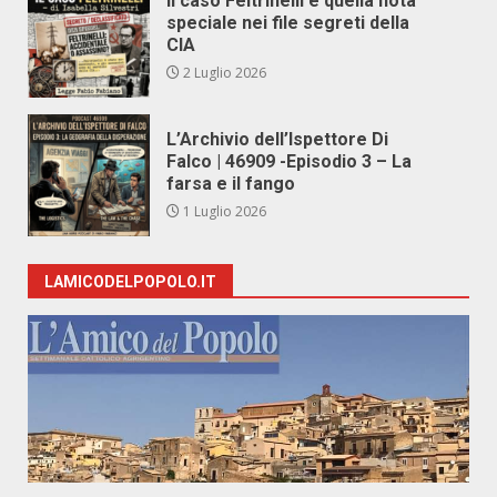
Il caso Feltrinelli e quella nota
speciale nei file segreti della
CIA
2 Luglio 2026
L’Archivio dell’Ispettore Di
Falco | 46909 -Episodio 3 – La
farsa e il fango
1 Luglio 2026
LAMICODELPOPOLO.IT