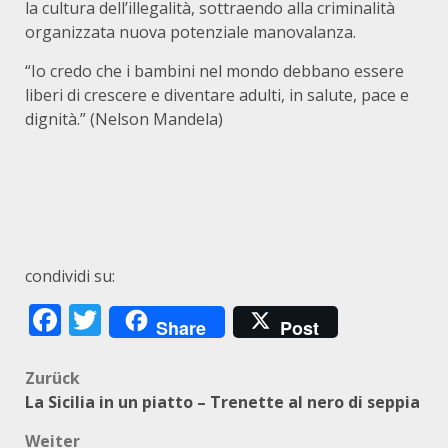
la cultura dell’illegalità, sottraendo alla criminalità
organizzata nuova potenziale manovalanza.
“Io credo che i bambini nel mondo debbano essere
liberi di crescere e diventare adulti, in salute, pace e
dignità.” (Nelson Mandela)
condividi su:
Facebook
Twitter
Share
Post
Beitragsnavigation
Zurück
La Sicilia in un piatto – Trenette al nero di seppia
Weiter