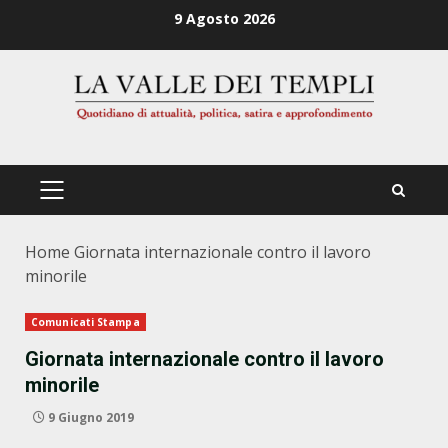
Zum
9 Agosto 2026
Inhalt
springen
PRIMÄRES
MENÜ
Home
Giornata internazionale contro il lavoro
minorile
Comunicati Stampa
Giornata internazionale contro il lavoro
minorile
9 Giugno 2019