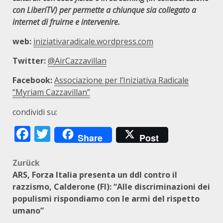
con LiberiTV) per permette a chiunque sia collegato a
internet di fruirne e intervenire.
web:
iniziativaradicale.wordpress.com
Twitter:
@AirCazzavillan
Facebook:
Associazione per l’Iniziativa Radicale
“Myriam Cazzavillan”
condividi su:
Facebook
Twitter
Share
Post
Beitragsnavigation
Zurück
ARS, Forza Italia presenta un ddl contro il
razzismo, Calderone (FI): “Alle discriminazioni dei
populismi rispondiamo con le armi del rispetto
umano”