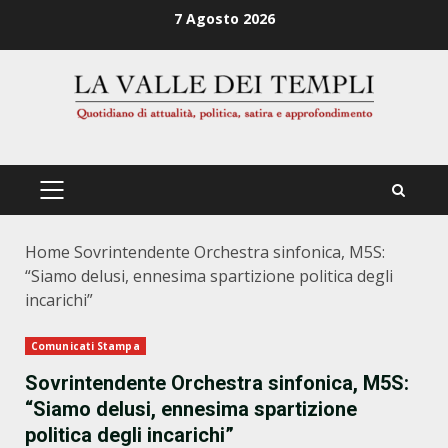
Zum
7 Agosto 2026
Inhalt
springen
PRIMÄRES
MENÜ
Home
Sovrintendente Orchestra sinfonica, M5S:
“Siamo delusi, ennesima spartizione politica degli
incarichi”
Comunicati Stampa
Sovrintendente Orchestra sinfonica, M5S:
“Siamo delusi, ennesima spartizione
politica degli incarichi”