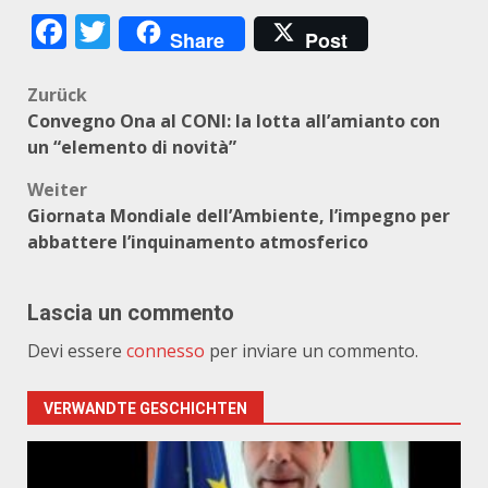
Facebook
Twitter
Share
Post
Beitragsnavigation
Zurück
Convegno Ona al CONI: la lotta all’amianto con
un “elemento di novità”
Weiter
Giornata Mondiale dell’Ambiente, l’impegno per
abbattere l’inquinamento atmosferico
Lascia un commento
Devi essere
connesso
per inviare un commento.
VERWANDTE GESCHICHTEN