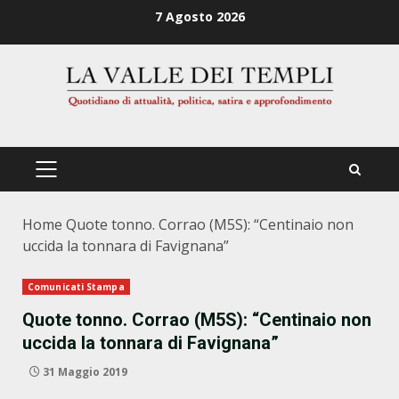
Zum
7 Agosto 2026
Inhalt
springen
PRIMÄRES
MENÜ
Home
Quote tonno. Corrao (M5S): “Centinaio non
uccida la tonnara di Favignana”
Comunicati Stampa
Quote tonno. Corrao (M5S): “Centinaio non
uccida la tonnara di Favignana”
31 Maggio 2019