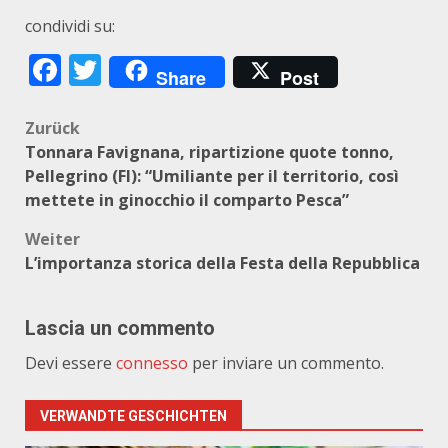
condividi su:
Facebook
Twitter
Share
Post
Beitragsnavigation
Zurück
Tonnara Favignana, ripartizione quote tonno,
Pellegrino (FI): “Umiliante per il territorio, così
mettete in ginocchio il comparto Pesca”
Weiter
L’importanza storica della Festa della Repubblica
Lascia un commento
Devi essere
connesso
per inviare un commento.
VERWANDTE GESCHICHTEN