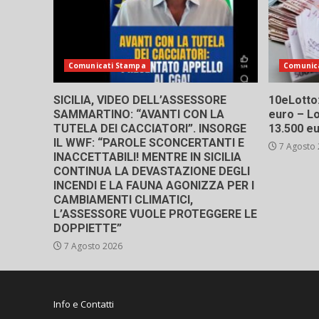
Comunicati Stampa
Comunic
SICILIA, VIDEO DELL’ASSESSORE
10eLotto: 
SAMMARTINO: “AVANTI CON LA
euro – Lo
TUTELA DEI CACCIATORI”. INSORGE
13.500 e
IL WWF: “PAROLE SCONCERTANTI E
7 Agosto
INACCETTABILI! MENTRE IN SICILIA
CONTINUA LA DEVASTAZIONE DEGLI
INCENDI E LA FAUNA AGONIZZA PER I
CAMBIAMENTI CLIMATICI,
L’ASSESSORE VUOLE PROTEGGERE LE
DOPPIETTE”
7 Agosto 2026
Info e Contatti