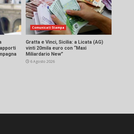
Comunicati Stampa
a
Gratta e Vinci, Sicilia: a Licata (AG)
rapporti
vinti 20mila euro con “Maxi
campagna
Miliardario New”
6 Agosto 2026