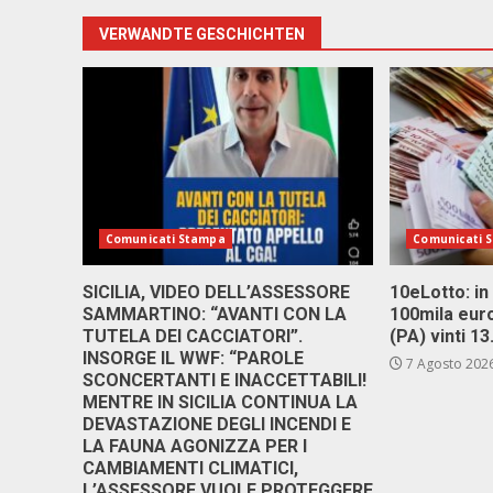
VERWANDTE GESCHICHTEN
Comunicati Stampa
Comunicati 
SICILIA, VIDEO DELL’ASSESSORE
10eLotto: in 
SAMMARTINO: “AVANTI CON LA
100mila euro
TUTELA DEI CACCIATORI”.
(PA) vinti 1
INSORGE IL WWF: “PAROLE
7 Agosto 202
SCONCERTANTI E INACCETTABILI!
MENTRE IN SICILIA CONTINUA LA
DEVASTAZIONE DEGLI INCENDI E
LA FAUNA AGONIZZA PER I
CAMBIAMENTI CLIMATICI,
L’ASSESSORE VUOLE PROTEGGERE