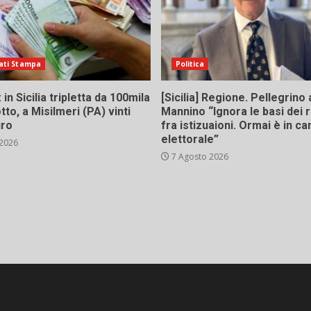
ati Stampa
Politica
in Sicilia tripletta da 100mila
[Sicilia] Regione. Pellegrino 
tto, a Misilmeri (PA) vinti
Mannino “Ignora le basi dei 
uro
fra istizuaioni. Ormai è in 
elettorale”
 2026
7 Agosto 2026