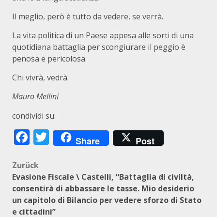
Il meglio, però è tutto da vedere, se verrà.
La vita politica di un Paese appesa alle sorti di una
quotidiana battaglia per scongiurare il peggio è
penosa e pericolosa.
Chi vivrà, vedrà.
M
auro Mellini
condividi su:
Facebook
Twitter
Share
Post
Beitragsnavigation
Zurück
Evasione Fiscale \ Castelli, “Battaglia di civiltà,
consentirà di abbassare le tasse. Mio desiderio
un capitolo di Bilancio per vedere sforzo di Stato
e cittadini”