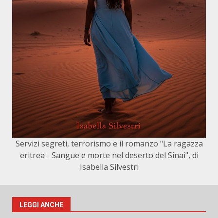
Servizi segreti, terrorismo e il romanzo "La ragazza
eritrea - Sangue e morte nel deserto del Sinai", di
Isabella Silvestri
LEGGI ANCHE