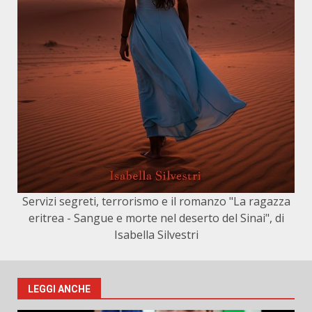
Servizi segreti, terrorismo e il romanzo "La ragazza
eritrea - Sangue e morte nel deserto del Sinai", di
Isabella Silvestri
LEGGI ANCHE