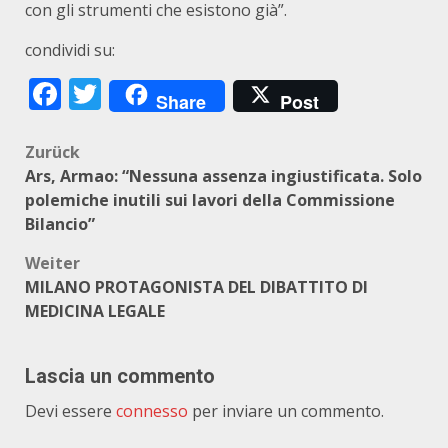
con gli strumenti che esistono già”.
condividi su:
Facebook
Twitter
Share
Post
Beitragsnavigation
Zurück
Ars, Armao: “Nessuna assenza ingiustificata. Solo
polemiche inutili sui lavori della Commissione
Bilancio”
Weiter
MILANO PROTAGONISTA DEL DIBATTITO DI
MEDICINA LEGALE
Lascia un commento
Devi essere
connesso
per inviare un commento.