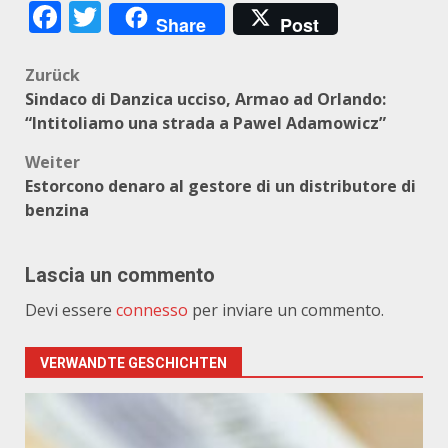
Facebook
Twitter
Share
Post
Beitragsnavigation
Zurück
Sindaco di Danzica ucciso, Armao ad Orlando:
“Intitoliamo una strada a Pawel Adamowicz”
Weiter
Estorcono denaro al gestore di un distributore di
benzina
Lascia un commento
Devi essere
connesso
per inviare un commento.
VERWANDTE GESCHICHTEN