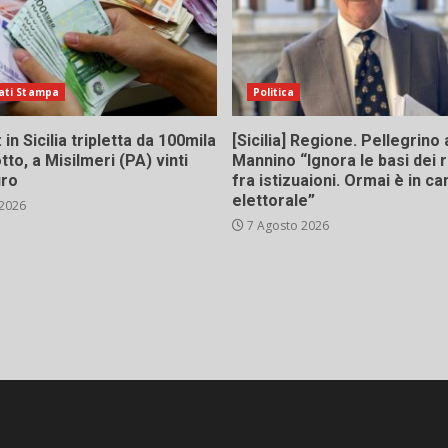
ati Stampa
Politica
in Sicilia tripletta da 100mila
[Sicilia] Regione. Pellegrino 
tto, a Misilmeri (PA) vinti
Mannino “Ignora le basi dei 
uro
fra istizuaioni. Ormai è in 
elettorale”
 2026
7 Agosto 2026