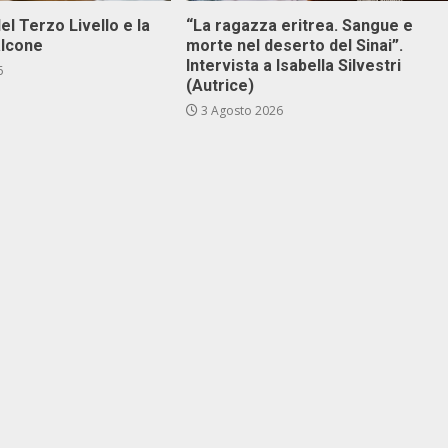
el Terzo Livello e la
“La ragazza eritrea. Sangue e
alcone
morte nel deserto del Sinai”.
Intervista a Isabella Silvestri
6
(Autrice)
3 Agosto 2026