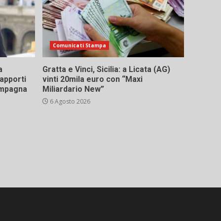
Comunicati Stampa
a
Gratta e Vinci, Sicilia: a Licata (AG)
rapporti
vinti 20mila euro con “Maxi
campagna
Miliardario New”
6 Agosto 2026