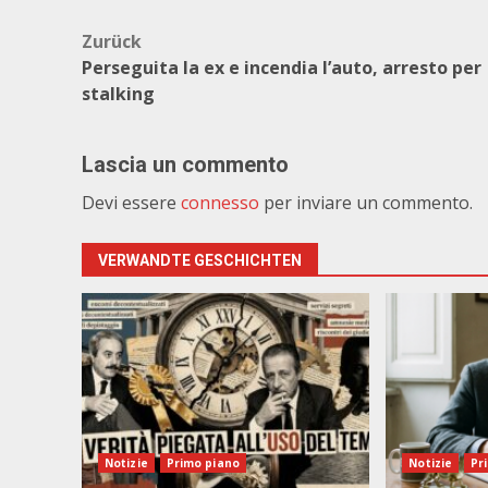
Beitragsnavigation
Zurück
Perseguita la ex e incendia l’auto, arresto per
stalking
Lascia un commento
Devi essere
connesso
per inviare un commento.
VERWANDTE GESCHICHTEN
Notizie
Primo piano
Notizie
Pr