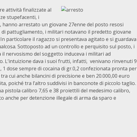
e attività finalizzate al
ze stupefacenti, i
eri, hanno arrestato un giovane 27enne del posto resosi
o di pattugliamento, i militari notavano il predetto giovane
In particolare il ragazzo si presentava agitato e si guardava
cosa. Sottoposto ad un controllo e perquisito sul posto, i
 il nervosismo del soggetto induceva i militari ad
. L’intuizione dava i suoi frutti, infatti, venivano rinvenuti 9
no, 1 dose sempre di cocaina di gr.0,2 confezionata pronta per
tra cui anche bilancini di precisione e ben 20.000,00 euro
cita, poiché tra l’altro suddivisi in banconote di piccolo taglio.
a pistola calibro 7,65 e 38 proiettili del medesimo calibro,
to anche per detenzione illegale di arma da sparo e