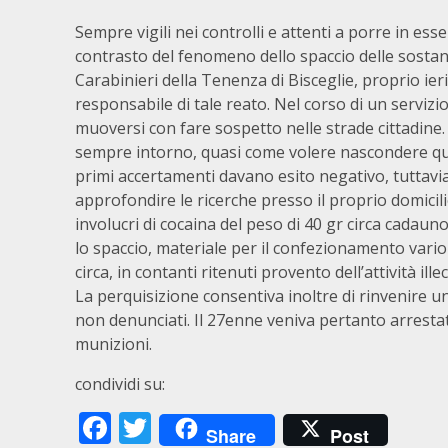
Sempre vigili nei controlli e attenti a porre in esser
contrasto del fenomeno dello spaccio delle sostan
Carabinieri della Tenenza di Bisceglie, proprio i
responsabile di tale reato. Nel corso di un servizi
muoversi con fare sospetto nelle strade cittadine. 
sempre intorno, quasi come volere nascondere qual
primi accertamenti davano esito negativo, tuttavia
approfondire le ricerche presso il proprio domicilio
involucri di cocaina del peso di 40 gr circa cadau
lo spaccio, materiale per il confezionamento vario 
circa, in contanti ritenuti provento dell’attività ille
La perquisizione consentiva inoltre di rinvenire un
non denunciati. Il 27enne veniva pertanto arresta
munizioni.
condividi su:
Facebook
Twitter
Share
Post