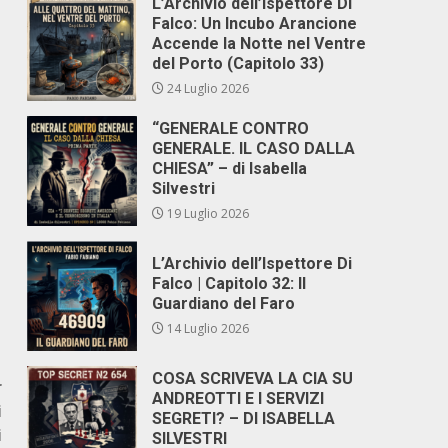
L’Archivio dell’Ispettore Di
Falco: Un Incubo Arancione
Accende la Notte nel Ventre
del Porto (Capitolo 33)
24 Luglio 2026
“GENERALE CONTRO
GENERALE. IL CASO DALLA
CHIESA” – di Isabella
Silvestri
19 Luglio 2026
L’Archivio dell’Ispettore Di
Falco | Capitolo 32: Il
Guardiano del Faro
14 Luglio 2026
COSA SCRIVEVA LA CIA SU
r
ANDREOTTI E I SERVIZI
i
SEGRETI? – DI ISABELLA
i
SILVESTRI