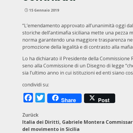
15 Gennaio 2019
“L’emendamento approvato all’unanimità oggi dall
storiche dell’antimafia siciliana mette una pezza 
norma garantendo una maggiore trasparenza nel fi
promozione della legalità e di contrasto alla mafia 
Lo ha dichiarato il Presidente della Commissione 
seno alla Commissione di un Disegno di legge “ch
sia l’ultimo anno in cui istituzioni ed enti siano c
condividi su:
Facebook
Twitter
Share
Post
Beitragsnavigation
Zurück
Italia dei Diritti, Gabriele Montera Commissar
del movimento in Sicilia