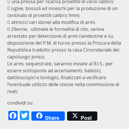
 una pressa per ricarica proiettili di vario calibro;
 ogive, bossoli ed inneschi per la produzione di un
centinaio di proiettili calibro 9mm;
 attrezzi vari idonei alla modifica di armi.
Il 29enne, ultimate le formalità di rito, veniva
arrestato per detenzione di armi clandestine e su
disposizione del P.M. di turno presso la Procura della
Repubblica tradotto presso la casa Circondariale del
capoluogo jonico.
Le armi, sequestrate, saranno inviate al R.I.S., per
essere sottoposte ad accertamenti, balistici,
dattiloscopici e biologici, finalizzati a verificare
l’eventuale utilizzo delle stesse nella commissione di
reati.
condividi su:
Facebook
Twitter
Share
Post