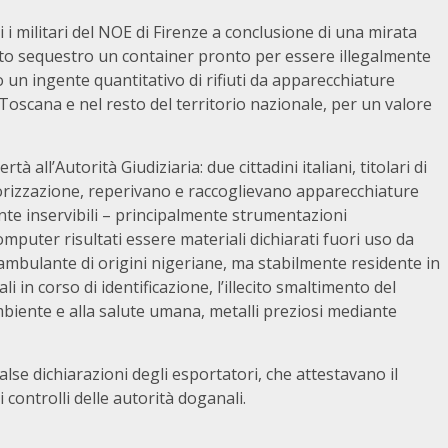
uti i militari del NOE di Firenze a conclusione di una mirata
tto sequestro un container pronto per essere illegalmente
to un ingente quantitativo di rifiuti da apparecchiature
n Toscana e nel resto del territorio nazionale, per un valore
rtà all’Autorità Giudiziaria: due cittadini italiani, titolari di
utorizzazione, reperivano e raccoglievano apparecchiature
nte inservibili – principalmente strumentazioni
computer risultati essere materiali dichiarati fuori uso da
e ambulante di origini nigeriane, ma stabilmente residente in
ali in corso di identificazione, l’illecito smaltimento del
mbiente e alla salute umana, metalli preziosi mediante
lse dichiarazioni degli esportatori, che attestavano il
i controlli delle autorità doganali.