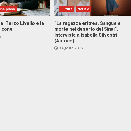
imo piano
Cultura
Notizie
el Terzo Livello e la
“La ragazza eritrea. Sangue e
alcone
morte nel deserto del Sinai”.
Intervista a Isabella Silvestri
6
(Autrice)
3 Agosto 2026