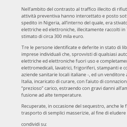
Nell’ambito del contrasto al traffico illecito di rifi
attività preventiva hanno intercettato e posto so
spedito in Nigeria, all’interno del quale, era stiva
elettriche ed elettroniche, illecitamente raccolti i
stimato di circa 300 mila euro.
Tre le persone identificate e deferite in stato di libe
imprese individuali che, sprovvisti di qualsiasi a
elettriche ed elettroniche fuori uso e completame
elettromedicali, lavatrici, frigoriferi, stampanti e 
aziende sanitarie locali italiane -, ed un venditor
Italia, incaricato di curare, con l’aiuto di connazion
“prezioso” carico, estraendo con gravi danni all’a
fusione ad alte temperature.
Recuperate, in occasione del sequestro, anche le fa
trasporto di semplici masserizie, al fine di eludere 
condividi su: