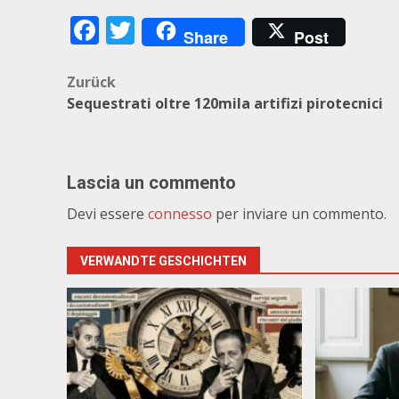
Facebook
Twitter
Share
Post
Beitragsnavigation
Zurück
Sequestrati oltre 120mila artifizi pirotecnici
Lascia un commento
Devi essere
connesso
per inviare un commento.
VERWANDTE GESCHICHTEN