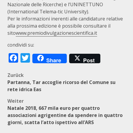
Nazionale delle Ricerche) e l’UNINETTUNO
(International Telema-tic University).
Per le informazioni inerenti alle candidature relative
alla prossima edizione è possibile consultare il
sito
www.premiodivulgazionescientifica.it
condividi su:
Facebook
Twitter
Share
Post
Beitragsnavigation
Zurück
Partanna, Tar accoglie ricorso del Comune su
rete idrica Eas
Weiter
Natale 2018, 667 mila euro per quattro
associazioni agrigentine da spendere in quattro
giorni, scatta l’atto ispettivo all’ARS