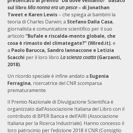
presentato al premio “Da dove veniamo?” basato
sul libro
Mia nonna era un pesce
– di Jonathan
Tweet e Karen Lewis
– che spiega ai bambini la
teoria di Charles Darwin; a
Stefano Dalla Casa
,
giornalista e comunicatore scientifico per il suo
articolo
“Bufale e riscalda-mento globale, che
cosa è rimasto del climategate?” (Wired.it)
, e
a
Paolo Barucca, Sandro Iannaccone e Letizia
Scacchi
per il loro libro
La scienza coatta
(Garzanti,
2018)
.
Un ricordo speciale è infine andato a
Eugenia
Ferragina
, ricercatrice del CNR scomparsa
prematuramente.
Il Premio Nazionale di Divulgazione Scientifica è
organizzato dall’Associazione Italiana del Libro con il
contributo di BPER Banca e dell’AIRI (Associazione
Italiana per la Ricerca Industriale). Hanno concesso il
loro patrocinio per l’edizione 2018 il CNR (Consiglio