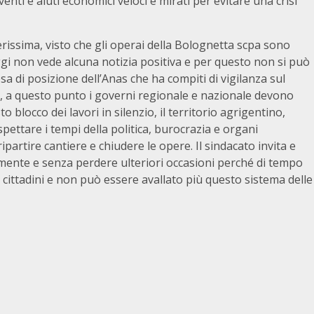
venti e aiuti economici veloci e mirati per evitare una crisi
erissima, visto che gli operai della Bolognetta scpa sono
a oggi non vede alcuna notizia positiva e per questo non si può
a di posizione dell’Anas che ha compiti di vigilanza sul
ori, a questo punto i governi regionale e nazionale devono
o blocco dei lavori in silenzio, il territorio agrigentino,
pettare i tempi della politica, burocrazia e organi
ipartire cantiere e chiudere le opere. Il sindacato invita e
amente e senza perdere ulteriori occasioni perché di tempo
cittadini e non può essere avallato più questo sistema delle