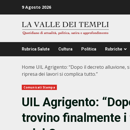
Zum
9 Agosto 2026
Inhalt
springen
Rubrica Salute
Cultura
Politica
Rubriche
Home
UIL Agrigento: “Dopo il decreto alluvione, si 
ripresa dei lavori si complica tutto.”
Comunicati Stampa
UIL Agrigento: “Dopo
trovino finalmente i 