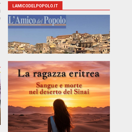
r
LAMICODELPOPOLO.IT
i
e