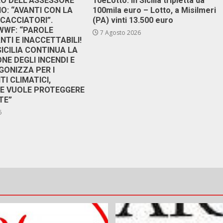
DEO DELL’ASSESSORE
10eLotto: in Sicilia tripletta da
: “AVANTI CON LA
100mila euro – Lotto, a Misilmeri
 CACCIATORI”.
(PA) vinti 13.500 euro
 WWF: “PAROLE
7 Agosto 2026
TI E INACCETTABILI!
SICILIA CONTINUA LA
NE DEGLI INCENDI E
GONIZZA PER I
I CLIMATICI,
RE VUOLE PROTEGGERE
TE”
6