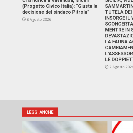
Crisi idrica a Ravanusa, Miceli
SICILIA, VI
(Progetto Civico Italia): “Giusta la
SAMMARTINO
decisione del sindaco Pitrola”
TUTELA DEI
INSORGE IL
8 Agosto 2026
SCONCERTAN
MENTRE IN 
DEVASTAZIO
LA FAUNA A
CAMBIAMENT
L’ASSESSO
LE DOPPIET
7 Agosto 202
LEGGI ANCHE