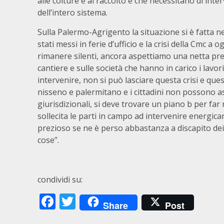
alle colture e al raccolto e che necessitano di inter
dell’intero sistema.
Sulla Palermo-Agrigento la situazione si è fatta n
stati messi in ferie d’ufficio e la crisi della Cmc 
rimanere silenti, ancora aspettiamo una netta pres
cantiere e sulle società che hanno in carico i lav
intervenire, non si può lasciare questa crisi e quest
nisseno e palermitano e i cittadini non possono as
giurisdizionali, si deve trovare un piano b per far r
sollecita le parti in campo ad intervenire energic
prezioso se ne è perso abbastanza a discapito dei 
cose”.
condividi su:
Facebook
Twitter
Share
Post