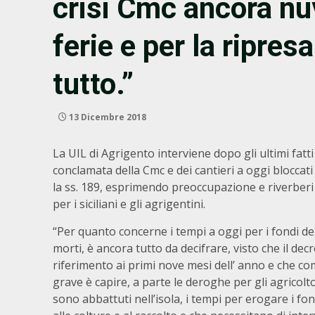
crisi Cmc ancora nuv
ferie e per la ripres
tutto.”
13 Dicembre 2018
La UIL di Agrigento interviene dopo gli ultimi fatti
conclamata della Cmc e dei cantieri a oggi bloccati 
la ss. 189, esprimendo preoccupazione e riverber
per i siciliani e gli agrigentini.
“Per quanto concerne i tempi a oggi per i fondi de
morti, è ancora tutto da decifrare, visto che il dec
riferimento ai primi nove mesi dell’ anno e che com
grave è capire, a parte le deroghe per gli agricolto
sono abbattuti nell’isola, i tempi per erogare i fo