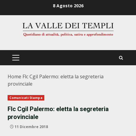
Zum
8 Agosto 2026
Inhalt
springen
PRIMÄRES
MENÜ
Home
Flc Cgil Palermo: eletta la segreteria
provinciale
Comunicati Stampa
Flc Cgil Palermo: eletta la segreteria
provinciale
11 Dicembre 2018