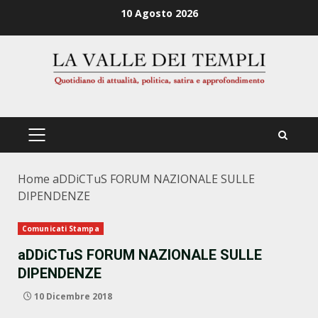
Zum
10 Agosto 2026
Inhalt
springen
PRIMÄRES
MENÜ
Home
aDDiCTuS FORUM NAZIONALE SULLE
DIPENDENZE
Comunicati Stampa
aDDiCTuS FORUM NAZIONALE SULLE
DIPENDENZE
10 Dicembre 2018