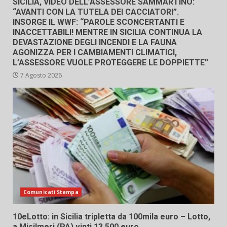
SICILIA, VIDEO DELL’ASSESSORE SAMMARTINO:
“AVANTI CON LA TUTELA DEI CACCIATORI”.
INSORGE IL WWF: “PAROLE SCONCERTANTI E
INACCETTABILI! MENTRE IN SICILIA CONTINUA LA
DEVASTAZIONE DEGLI INCENDI E LA FAUNA
AGONIZZA PER I CAMBIAMENTI CLIMATICI,
L’ASSESSORE VUOLE PROTEGGERE LE DOPPIETTE”
7 Agosto 2026
Comunicati Stampa
10eLotto: in Sicilia tripletta da 100mila euro – Lotto,
a Misilmeri (PA) vinti 13.500 euro