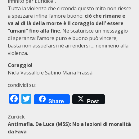
infinito per Euridice“.
Tutta la violenza che circonda questo mito non riesce
a spezzare infine l’amore buono:
ciò che rimane e
va al di là della morte è il coraggio dell’ essere
“umani” fino alla fine
. Ne scaturisce un messaggio
di speranza: l’amore puro e buono può vincere,
basta non assuefarsi né arrendersi … nemmeno alla
violenza.
Coraggio!
Nicla Vassallo e Sabino Maria Frassà
condividi su:
Facebook
Twitter
Share
Post
Beitragsnavigation
Zurück
Antimafia. De Luca (M5S): No a lezioni di moralità
da Fava