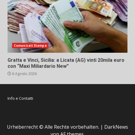
Comunicati Stampa
Gratta e Vinci, Sicilia: a Licata (AG) vinti 20mila euro
con “Maxi Miliardario New”
6 Agosto 2026
Info e Contatti
Urheberrecht © Alle Rechte vorbehalten.
|
DarkNews
von AF themes.