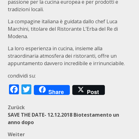
passione per la cucina europea e per prodotti e
tradizioni locali.
La compagine italiana è guidata dallo chef Luca
Marchini, titolare del Ristorante L’Erba del Re di
Modena.
La loro esperienza in cucina, insieme alla
straordinaria atmosfera dei ristoranti, offre un
appuntamento davvero incredibile e irrinunciabile.
condividi su:
Facebook
Twitter
Share
Post
Beitragsnavigation
Zurück
SAVE THE DATE- 12.12.2018 Biotestamento un
anno dopo
Weiter