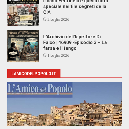
Il caso Feltrinelli e quella nota
speciale nei file segreti della
CIA
2 Luglio 2026
L’Archivio dell’Ispettore Di
Falco | 46909 -Episodio 3 – La
farsa e il fango
1 Luglio 2026
LAMICODELPOPOLO.IT