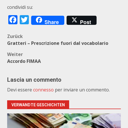
condividi su:
Facebook
Twitter
Share
Post
Beitragsnavigation
Zurück
Gratteri – Prescrizione fuori dal vocabolario
Weiter
Accordo FIMAA
Lascia un commento
Devi essere
connesso
per inviare un commento.
VERWANDTE GESCHICHTEN