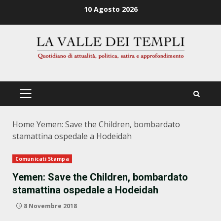
Zum
10 Agosto 2026
Inhalt
springen
PRIMÄRES
MENÜ
Home
Yemen: Save the Children, bombardato
stamattina ospedale a Hodeidah
Comunicati Stampa
Yemen: Save the Children, bombardato
stamattina ospedale a Hodeidah
8 Novembre 2018