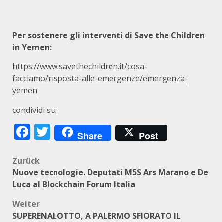
Per sostenere gli interventi di Save the Children
in Yemen:
https://www.savethechildren.it/cosa-
facciamo/risposta-alle-emergenze/emergenza-
yemen
condividi su:
Facebook
Twitter
Share
Post
Beitragsnavigation
Zurück
Nuove tecnologie. Deputati M5S Ars Marano e De
Luca al Blockchain Forum Italia
Weiter
SUPERENALOTTO, A PALERMO SFIORATO IL