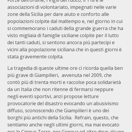
Forze dell’ordine, i Vigili del fuoco, il 118 e le
associazioni di volontariato, impegnati nelle varie
zone della Sicilia per dare aiuto e conforto alle
popolazioni colpite dal maltempo e, nel giorno in cui
si commemorano i caduti della grande guerra che ha
visto migliaia di famiglie siciliane colpite per il lutto
dei tanti caduti, si sentono ancora più partecipi e
vicini alla popolazione siciliana che in questi giorni è
stata gravemente colpita.
La tragedia di queste ultime ore ci ricorda quella ben
più grave di Giampilieri, avvenuta nel 2009, che
contò più di trenta morti e raccolse poca solidarietà
da un Italia che non ritenne di fermarsi neppure
negli eventi sportivi, anzi propose letture
provocatorie del disastro evocando un abusivismo
diffuso, sconoscendo che Giampilieri è uno dei
borghi più antichi della Sicilia. Refrain, questo, che
sentiamo anche negli ultimi giorni, ma mai evocato
per le Cinque Terre, per Genova ed altro dove alcune