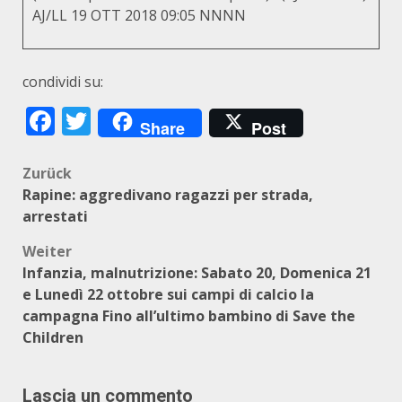
AJ/LL 19 OTT 2018 09:05 NNNN
condividi su:
Facebook
Twitter
Share
Post
Beitragsnavigation
Zurück
Rapine: aggredivano ragazzi per strada,
arrestati
Weiter
Infanzia, malnutrizione: Sabato 20, Domenica 21
e Lunedì 22 ottobre sui campi di calcio la
campagna Fino all’ultimo bambino di Save the
Children
Lascia un commento