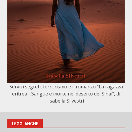
Servizi segreti, terrorismo e il romanzo "La ragazza
eritrea - Sangue e morte nel deserto del Sinai", di
Isabella Silvestri
LEGGI ANCHE