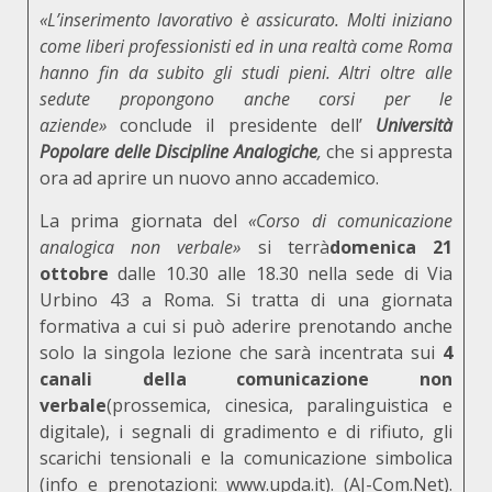
«L’inserimento lavorativo è assicurato. Molti iniziano
come liberi professionisti ed in una realtà come Roma
hanno fin da subito gli studi pieni. Altri oltre alle
sedute propongono anche corsi per le
aziende»
conclude il presidente dell’
Università
Popolare delle Discipline Analogiche
,
che si appresta
ora ad aprire un nuovo anno accademico.
La prima giornata del
«Corso di comunicazione
analogica non verbale»
si terrà
domenica 21
ottobre
dalle 10.30 alle 18.30 nella sede di Via
Urbino 43 a Roma. Si tratta di una giornata
formativa a cui si può aderire prenotando anche
solo la singola lezione che sarà incentrata sui
4
canali della comunicazione non
verbale
(prossemica, cinesica, paralinguistica e
digitale), i segnali di gradimento e di rifiuto, gli
scarichi tensionali e la comunicazione simbolica
(info e prenotazioni:
www.upda.it
). (
AJ-Com.Net
).