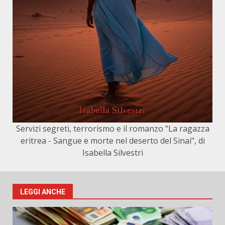
Servizi segreti, terrorismo e il romanzo "La ragazza
eritrea - Sangue e morte nel deserto del Sinai", di
Isabella Silvestri
LEGGI ANCHE