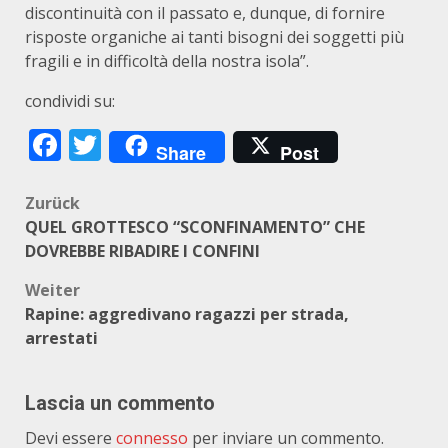
discontinuità con il passato e, dunque, di fornire
risposte organiche ai tanti bisogni dei soggetti più
fragili e in difficoltà della nostra isola”.
condividi su:
Facebook
Twitter
Share
Post
Beitragsnavigation
Zurück
QUEL GROTTESCO “SCONFINAMENTO” CHE
DOVREBBE RIBADIRE I CONFINI
Weiter
Rapine: aggredivano ragazzi per strada,
arrestati
Lascia un commento
Devi essere
connesso
per inviare un commento.