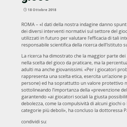
18 Ottobre 2018
ROMA – «I dati della nostra indagine danno spunti
dei diversi interventi normativi sul settore del gi
utilizzati in futuro per valutare l’efficacia di tali
responsabile scientifica della ricerca dell’Istitut
La ricerca ha dimostrato che la maggior parte dei gi
nella scelta del gioco da praticare, ma la percent
adulti ma anche giovanissimi. «Per i giocatori prob
rappresenta una scelta etica, esercita un’azione pr
persone) ed ha soprattutto un valore protettivo ne
sottolineando l’importanza della «prevenzione del r
garantendo «ai giocatori sociali la giusta possibili
debolezza, come la compulsività di alcuni giochi o l
categorie più deboli», ha concluso la dottoressa Pac
condividi su: