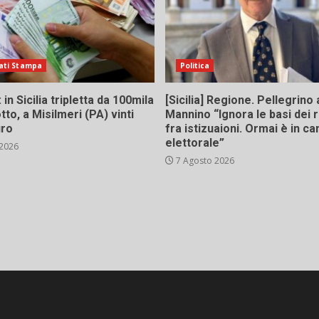
ati Stampa
Politica
in Sicilia tripletta da 100mila
[Sicilia] Regione. Pellegrino 
tto, a Misilmeri (PA) vinti
Mannino “Ignora le basi dei 
uro
fra istizuaioni. Ormai è in 
elettorale”
 2026
7 Agosto 2026