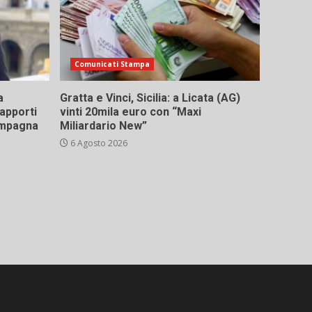
Comunicati Stampa
a
Gratta e Vinci, Sicilia: a Licata (AG)
rapporti
vinti 20mila euro con “Maxi
campagna
Miliardario New”
6 Agosto 2026