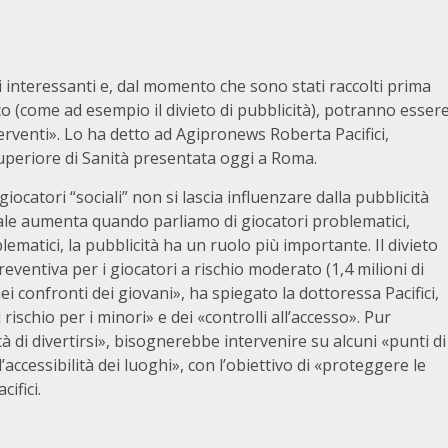
 interessanti e, dal momento che sono stati raccolti prima
oco (come ad esempio il divieto di pubblicità), potranno esser
 interventi». Lo ha detto ad Agipronews Roberta Pacifici,
o superiore di Sanità presentata oggi a Roma.
ocatori “sociali” non si lascia influenzare dalla pubblicità
uale aumenta quando parliamo di giocatori problematici,
lematici, la pubblicità ha un ruolo più importante. Il divieto
eventiva per i giocatori a rischio moderato (1,4 milioni di
i confronti dei giovani», ha spiegato la dottoressa Pacifici,
ischio per i minori» e dei «controlli all’accesso». Pur
tà di divertirsi», bisognerebbe intervenire su alcuni «punti di
’accessibilità dei luoghi», con l’obiettivo di «proteggere le
ifici.