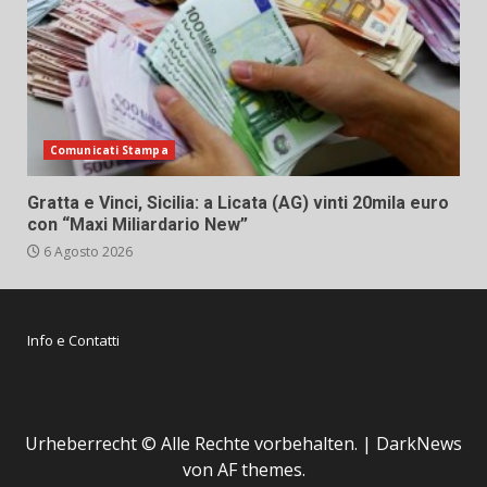
Comunicati Stampa
Gratta e Vinci, Sicilia: a Licata (AG) vinti 20mila euro
con “Maxi Miliardario New”
6 Agosto 2026
Info e Contatti
Urheberrecht © Alle Rechte vorbehalten.
|
DarkNews
von AF themes.