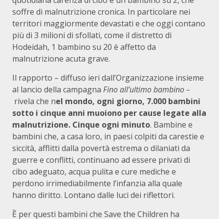
quotidiana carenza di cibo e un bambino su 2, che
soffre di malnutrizione cronica. In particolare nei
territori maggiormente devastati e che oggi contano
più di 3 milioni di sfollati, come il distretto di
Hodeidah, 1 bambino su 20 è affetto da
malnutrizione acuta grave.
Il rapporto – diffuso ieri dall’Organizzazione insieme
al lancio della campagna
Fino all’ultimo bambino –
rivela che n
el mondo, ogni giorno, 7.000 bambini
sotto i cinque anni muoiono per cause legate alla
malnutrizione. Cinque ogni minuto
. Bambine e
bambini che, a casa loro, in paesi colpiti da carestie e
siccità, afflitti dalla povertà estrema o dilaniati da
guerre e conflitti, continuano ad essere privati di
cibo adeguato, acqua pulita e cure mediche e
perdono irrimediabilmente l’infanzia alla quale
hanno diritto. Lontano dalle luci dei riflettori.
Ề per questi bambini che Save the Children ha